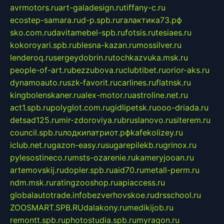
avrmotors.ru
art-galadesign.ru
tiffany-c.ru
ecostep-samara.ru
d-p.spb.ru
галактика73.рф
sko.com.ru
davitamebel-spb.ru
fotsis.ru
tesiaes.ru
kokoroyari.spb.ru
blesna-kazan.ru
mossilver.ru
lenderoq.ru
sergeydobrin.ru
tochkazvuka.msk.ru
people-of-art.ru
bezzubova.ru
clubtibet.ru
orior-aks.ru
dynamoauto.ru
szk-favorit.ru
carlines.ru
flatnsk.ru
kingbolenskaner.ru
alex-motor.ru
astroline.net.ru
act1.spb.ru
polyglot.com.ru
gidlipetsk.ru
ooo-driada.ru
detsad125.ru
mir-zdoroviya.ru
bruslanovo.ru
siterem.ru
council.spb.ru
лодкипатриот.рф
kafekolizey.ru
iclub.net.ru
gazon-easy.ru
sugarepilekb.ru
grinox.ru
pylesostineco.ru
msts-ozarenie.ru
kameryjooan.ru
artemovskij.ru
dopler.spb.ru
aid70.ru
metall-perm.ru
ndm.msk.ru
ratingzooshop.ru
apiaccess.ru
globalautotrade.info
bezverhovskoe.ru
drsschool.ru
ZOOSMART.SPB.RU
dalakony.ru
medikijob.ru
remontt.spb.ru
photostudia.spb.ru
myragon.ru