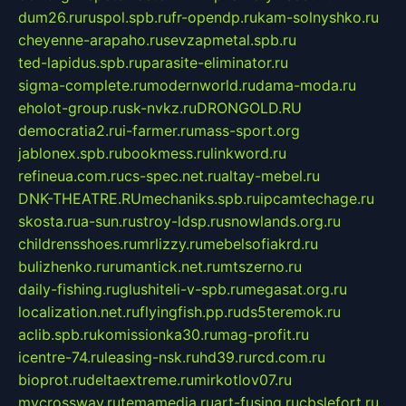
dum26.ru
ruspol.spb.ru
fr-opendp.ru
kam-solnyshko.ru
cheyenne-arapaho.ru
sevzapmetal.spb.ru
ted-lapidus.spb.ru
parasite-eliminator.ru
sigma-complete.ru
modernworld.ru
dama-moda.ru
eholot-group.ru
sk-nvkz.ru
DRONGOLD.RU
democratia2.ru
i-farmer.ru
mass-sport.org
jablonex.spb.ru
bookmess.ru
linkword.ru
refineua.com.ru
cs-spec.net.ru
altay-mebel.ru
DNK-THEATRE.RU
mechaniks.spb.ru
ipcamtechage.ru
skosta.ru
a-sun.ru
stroy-ldsp.ru
snowlands.org.ru
childrensshoes.ru
mrlizzy.ru
mebelsofiakrd.ru
bulizhenko.ru
rumantick.net.ru
mtszerno.ru
daily-fishing.ru
glushiteli-v-spb.ru
megasat.org.ru
localization.net.ru
flyingfish.pp.ru
ds5teremok.ru
aclib.spb.ru
komissionka30.ru
mag-profit.ru
icentre-74.ru
leasing-nsk.ru
hd39.ru
rcd.com.ru
bioprot.ru
deltaextreme.ru
mirkotlov07.ru
mycrossway.ru
temamedia.ru
art-fusing.ru
cbslefort.ru