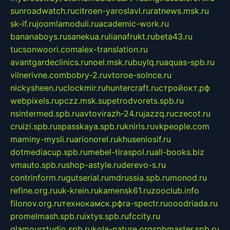
sunroadwatch.ru
citroen-yaroslavl.ru
ratnews.msk.ru
sk-if.ru
joomlamoduli.ru
academic-work.ru
bananaboys.ru
sanekua.ru
lianafrukt.ru
beta43.ru
tucsonwoori.com
alex-translation.ru
avantgardeclinics.ru
noel.msk.ru
buylq.ru
aquas-spb.ru
vilnerivne.com
bobry-2.ru
vtoroe-solnce.ru
nickysheen.ru
clockmir.ru
huntercraft.ru
стройокт.рф
webpixels.ru
pczz.msk.su
petrodvorets.spb.ru
nsintermed.spb.ru
avtovirazh-24.ru
jazzq.ru
czecot.ru
cruizi.spb.ru
spasskaya.spb.ru
kniris.ru
vkpeople.com
maminy-mysli.ru
arionorel.ru
khuseniosif.ru
dotmediacup.spb.ru
mebel-tiraspol.ru
all-books.biz
vmauto.spb.ru
shop-astyle.ru
derevo-s.ru
contrinform.ru
gutserial.ru
mdrussia.spb.ru
monod.ru
refine.org.ru
uk-krein.ru
kamensk61.ru
zooclub.info
filonov.org.ru
технокамск.рф
ra-spectr.ru
ooodriada.ru
promelmash.spb.ru
ixtys.spb.ru
fccity.ru
glamourstudio.spb.ru
kola-nature.org
spbmaster.spb.ru