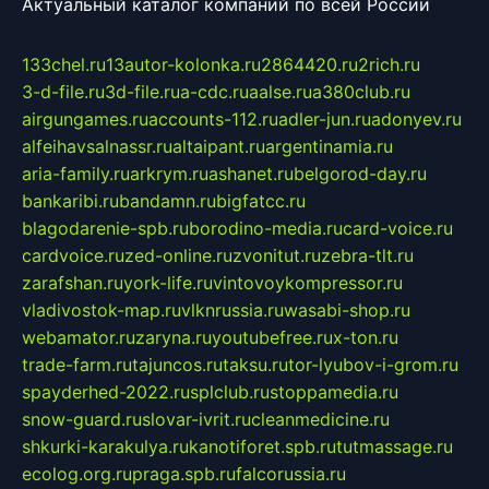
Актуальный каталог компаний по всей России
133chel.ru
13autor-kolonka.ru
2864420.ru
2rich.ru
3-d-file.ru
3d-file.ru
a-cdc.ru
aalse.ru
a380club.ru
airgungames.ru
accounts-112.ru
adler-jun.ru
adonyev.ru
alfeihavsalnassr.ru
altaipant.ru
argentinamia.ru
aria-family.ru
arkrym.ru
ashanet.ru
belgorod-day.ru
bankaribi.ru
bandamn.ru
bigfatcc.ru
blagodarenie-spb.ru
borodino-media.ru
card-voice.ru
cardvoice.ru
zed-online.ru
zvonitut.ru
zebra-tlt.ru
zarafshan.ru
york-life.ru
vintovoykompressor.ru
vladivostok-map.ru
vlknrussia.ru
wasabi-shop.ru
webamator.ru
zaryna.ru
youtubefree.ru
x-ton.ru
trade-farm.ru
tajuncos.ru
taksu.ru
tor-lyubov-i-grom.ru
spayderhed-2022.ru
splclub.ru
stoppamedia.ru
snow-guard.ru
slovar-ivrit.ru
cleanmedicine.ru
shkurki-karakulya.ru
kanotiforet.spb.ru
tutmassage.ru
ecolog.org.ru
praga.spb.ru
falcorussia.ru