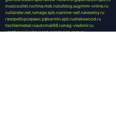
musicoutlet.ru
china.msk.ru
bulldog.su
grimm-online.ru
outlander.net.ru
maga.spb.ru
anime-sell.ru
keseloy.ru
газприборсервис.рф
karmin.spb.ru
shekswood.ru
tischlermebel.ru
automall66.ru
mag-vladimir.ru
yardbar.ru
kiwitour.spb.ru
indesign.com.ru
freestylemebel.ru
bany-samara.ru
rsei.ru
naidisvoyput.ru
mgsn-invest.ru
ipkamerasannce.ru
alicante-house.ru
ibelka74.ru
cozyhouse.info
vlkargalev-studio.ru
700mb.ru
figura-ufa.ru
alina-live.ru
belarusiannews.ru
womenknow.ru
dos-vniimk.ru
sega.net.ru
dv.net.ru
phenomenonsofhistory.com
telesputnik.net.ru
wall.pp.ru
pylesosroidmi.ru
gtc-clan.ru
cligs.ru
bibikazap.ru
popova.org.ru
netwhistler.spb.ru
bellvil.ru
bonzon.ru
iss-vladik.ru
defiparis.net.ru
las-gryzas.ru
amku.ru
electednews.spb.ru
feather.org.ru
spar72.ru
tankiigri.ru
dominus.com.ru
ibtree.ru
sanykool.pp.ru
unixlib.org.ru
menatep.spb.ru
gartenterrassen.ru
printeka.ru