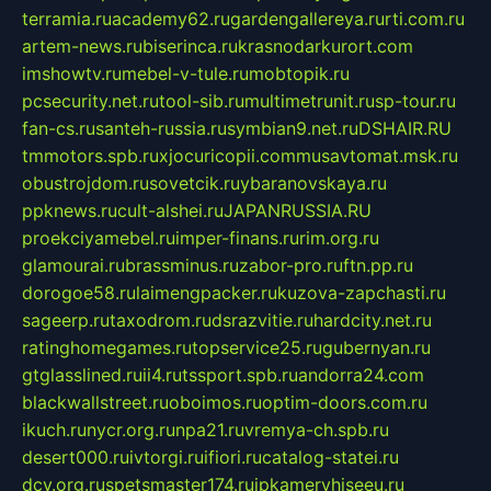
terramia.ru
academy62.ru
gardengallereya.ru
rti.com.ru
artem-news.ru
biserinca.ru
krasnodarkurort.com
imshowtv.ru
mebel-v-tule.ru
mobtopik.ru
pcsecurity.net.ru
tool-sib.ru
multimetrunit.ru
sp-tour.ru
fan-cs.ru
santeh-russia.ru
symbian9.net.ru
DSHAIR.RU
tmmotors.spb.ru
xjocuricopii.com
musavtomat.msk.ru
obustrojdom.ru
sovetcik.ru
ybaranovskaya.ru
ppknews.ru
cult-alshei.ru
JAPANRUSSIA.RU
proekciyamebel.ru
imper-finans.ru
rim.org.ru
glamourai.ru
brassminus.ru
zabor-pro.ru
ftn.pp.ru
dorogoe58.ru
laimengpacker.ru
kuzova-zapchasti.ru
sageerp.ru
taxodrom.ru
dsrazvitie.ru
hardcity.net.ru
ratinghomegames.ru
topservice25.ru
gubernyan.ru
gtglasslined.ru
ii4.ru
tssport.spb.ru
andorra24.com
blackwallstreet.ru
oboimos.ru
optim-doors.com.ru
ikuch.ru
nycr.org.ru
npa21.ru
vremya-ch.spb.ru
desert000.ru
ivtorgi.ru
ifiori.ru
catalog-statei.ru
dcv.org.ru
spetsmaster174.ru
ipkameryhiseeu.ru