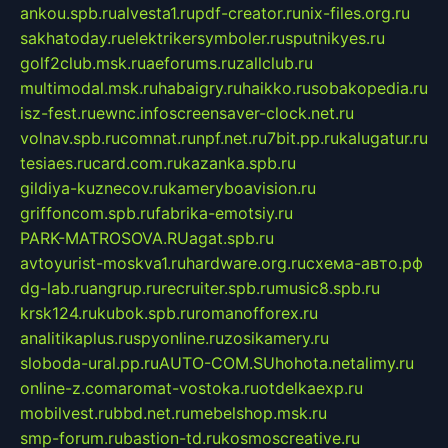
ankou.spb.ru
alvesta1.ru
pdf-creator.ru
nix-files.org.ru
sakhatoday.ru
elektrikersymboler.ru
sputnikyes.ru
golf2club.msk.ru
aeforums.ru
zallclub.ru
multimodal.msk.ru
habaigry.ru
haikko.ru
sobakopedia.ru
isz-fest.ru
ewnc.info
screensaver-clock.net.ru
volnav.spb.ru
comnat.ru
npf.net.ru
7bit.pp.ru
kalugatur.ru
tesiaes.ru
card.com.ru
kazanka.spb.ru
gildiya-kuznecov.ru
kameryboavision.ru
griffoncom.spb.ru
fabrika-emotsiy.ru
PARK-MATROSOVA.RU
agat.spb.ru
avtoyurist-moskva1.ru
hardware.org.ru
схема-авто.рф
dg-lab.ru
angrup.ru
recruiter.spb.ru
music8.spb.ru
krsk124.ru
kubok.spb.ru
romanofforex.ru
analitikaplus.ru
spyonline.ru
zosikamery.ru
sloboda-ural.pp.ru
AUTO-COM.SU
hohota.net
alimy.ru
online-z.com
aromat-vostoka.ru
otdelkaexp.ru
mobilvest.ru
bbd.net.ru
mebelshop.msk.ru
smp-forum.ru
bastion-td.ru
kosmoscreative.ru