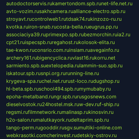
autodoctorservis.ru
kamertondom.spb.ru
net-life.net.ru
avto-vozim.ru
sakhcamera.ru
alliance-electro.spb.ru
stroyavt.ru
controlweb1.ru
tdsak74.ru
kinzozo-ru.ru
kvotka.ru
iron-snab.ru
costa-bella.ru
eugrus.pp.ru
associaciya39.ru
primexpo.spb.ru
bezmorchin.ru
ia2.ru
cpt21.ru
ispecspb.ru
regahost.ru
kolosok-elita.ru
tae-kwon.ru
consrio.com.ru
insiam.ru
avegainfo.ru
archery161.ru
bigencyclica.ru
vlast16.ru
korru.net
sarmiento.spb.su
extelopedia.ru
lammin-suo.spb.ru
iskatour.spb.ru
snpi.org.ru
running-line.ru
krygeva-spa.ru
chel.net.ru
rust-loco.ru
dugshop.ru
hl-beta.spb.ru
school494.spb.ru
mymubaby.ru
epoha-metalband.ru
ngr.spb.ru
rusgosnews.com
dieselvostok.ru
24hostel.msk.ru
w-dev.ru
f-ship.ru
regsmi.ru
filmnetwork.ru
malinasp.ru
kinosvin.ru
h2o-salon.ru
malutkayork.ru
deltaprim.spb.ru
tango-perm.ru
gooddir.ru
sgv.su
multiki-online.com
webkrasotki.com
cherinvest.ru
detskiy-ostrov.ru