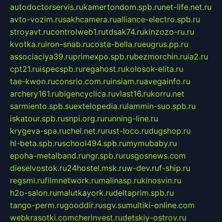
autodoctorservis.ru
kamertondom.spb.ru
net-life.net.ru
avto-vozim.ru
sakhcamera.ru
alliance-electro.spb.ru
stroyavt.ru
controlweb1.ru
tdsak74.ru
kinzozo-ru.ru
kvotka.ru
iron-snab.ru
costa-bella.ru
eugrus.pp.ru
associaciya39.ru
primexpo.spb.ru
bezmorchin.ru
ia2.ru
cpt21.ru
ispecspb.ru
regahost.ru
kolosok-elita.ru
tae-kwon.ru
consrio.com.ru
insiam.ru
avegainfo.ru
archery161.ru
bigencyclica.ru
vlast16.ru
korru.net
sarmiento.spb.su
extelopedia.ru
lammin-suo.spb.ru
iskatour.spb.ru
snpi.org.ru
running-line.ru
krygeva-spa.ru
chel.net.ru
rust-loco.ru
dugshop.ru
hl-beta.spb.ru
school494.spb.ru
mymubaby.ru
epoha-metalband.ru
ngr.spb.ru
rusgosnews.com
dieselvostok.ru
24hostel.msk.ru
w-dev.ru
f-ship.ru
regsmi.ru
filmnetwork.ru
malinasp.ru
kinosvin.ru
h2o-salon.ru
malutkayork.ru
deltaprim.spb.ru
tango-perm.ru
gooddir.ru
sgv.su
multiki-online.com
webkrasotki.com
cherinvest.ru
detskiy-ostrov.ru