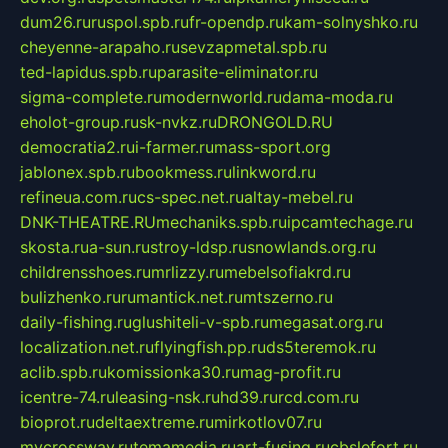
dum26.ru
ruspol.spb.ru
fr-opendp.ru
kam-solnyshko.ru
cheyenne-arapaho.ru
sevzapmetal.spb.ru
ted-lapidus.spb.ru
parasite-eliminator.ru
sigma-complete.ru
modernworld.ru
dama-moda.ru
eholot-group.ru
sk-nvkz.ru
DRONGOLD.RU
democratia2.ru
i-farmer.ru
mass-sport.org
jablonex.spb.ru
bookmess.ru
linkword.ru
refineua.com.ru
cs-spec.net.ru
altay-mebel.ru
DNK-THEATRE.RU
mechaniks.spb.ru
ipcamtechage.ru
skosta.ru
a-sun.ru
stroy-ldsp.ru
snowlands.org.ru
childrensshoes.ru
mrlizzy.ru
mebelsofiakrd.ru
bulizhenko.ru
rumantick.net.ru
mtszerno.ru
daily-fishing.ru
glushiteli-v-spb.ru
megasat.org.ru
localization.net.ru
flyingfish.pp.ru
ds5teremok.ru
aclib.spb.ru
komissionka30.ru
mag-profit.ru
icentre-74.ru
leasing-nsk.ru
hd39.ru
rcd.com.ru
bioprot.ru
deltaextreme.ru
mirkotlov07.ru
mycrossway.ru
temamedia.ru
art-fusing.ru
cbslefort.ru