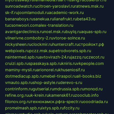
sunroadwatch.ru
citroen-yaroslavl.ru
ratnews.msk.ru
sk-if.ru
joomlamoduli.ru
academic-work.ru
bananaboys.ru
sanekua.ru
lianafrukt.ru
beta43.ru
tucsonwoori.com
alex-translation.ru
avantgardeclinics.ru
noel.msk.ru
buylq.ru
aquas-spb.ru
vilnerivne.com
bobry-2.ru
vtoroe-solnce.ru
nickysheen.ru
clockmir.ru
huntercraft.ru
стройокт.рф
webpixels.ru
pczz.msk.su
petrodvorets.spb.ru
nsintermed.spb.ru
avtovirazh-24.ru
jazzq.ru
czecot.ru
cruizi.spb.ru
spasskaya.spb.ru
kniris.ru
vkpeople.com
maminy-mysli.ru
arionorel.ru
khuseniosif.ru
dotmediacup.spb.ru
mebel-tiraspol.ru
all-books.biz
vmauto.spb.ru
shop-astyle.ru
derevo-s.ru
contrinform.ru
gutserial.ru
mdrussia.spb.ru
monod.ru
refine.org.ru
uk-krein.ru
kamensk61.ru
zooclub.info
filonov.org.ru
технокамск.рф
ra-spectr.ru
ooodriada.ru
promelmash.spb.ru
ixtys.spb.ru
fccity.ru