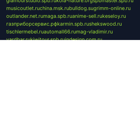
glamourstudio.spb.ru
kola-nature.org
spbmaster.spb.ru
musicoutlet.ru
china.msk.ru
bulldog.su
grimm-online.ru
outlander.net.ru
maga.spb.ru
anime-sell.ru
keseloy.ru
газприборсервис.рф
karmin.spb.ru
shekswood.ru
tischlermebel.ru
automall66.ru
mag-vladimir.ru
yardbar.ru
kiwitour.spb.ru
indesign.com.ru
freestylemebel.ru
bany-samara.ru
rsei.ru
naidisvoyput.ru
mgsn-invest.ru
ipkamerasannce.ru
alicante-house.ru
ibelka74.ru
cozyhouse.info
vlkargalev-studio.ru
700mb.ru
figura-ufa.ru
alina-live.ru
belarusiannews.ru
womenknow.ru
dos-vniimk.ru
sega.net.ru
dv.net.ru
phenomenonsofhistory.com
telesputnik.net.ru
wall.pp.ru
pylesosroidmi.ru
gtc-clan.ru
cligs.ru
bibikazap.ru
popova.org.ru
netwhistler.spb.ru
bellvil.ru
bonzon.ru
iss-vladik.ru
defiparis.net.ru
las-gryzas.ru
amku.ru
electednews.spb.ru
feather.org.ru
spar72.ru
tankiigri.ru
dominus.com.ru
ibtree.ru
sanykool.pp.ru
unixlib.org.ru