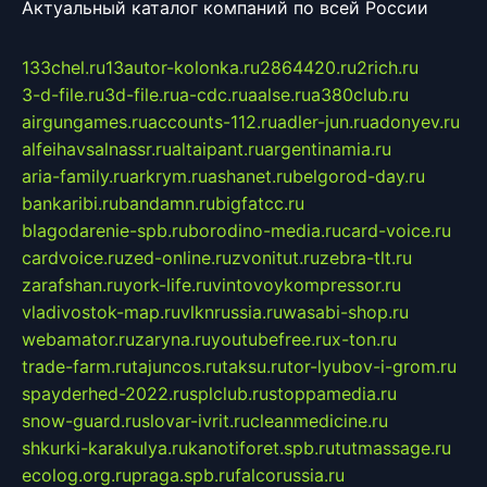
Актуальный каталог компаний по всей России
133chel.ru
13autor-kolonka.ru
2864420.ru
2rich.ru
3-d-file.ru
3d-file.ru
a-cdc.ru
aalse.ru
a380club.ru
airgungames.ru
accounts-112.ru
adler-jun.ru
adonyev.ru
alfeihavsalnassr.ru
altaipant.ru
argentinamia.ru
aria-family.ru
arkrym.ru
ashanet.ru
belgorod-day.ru
bankaribi.ru
bandamn.ru
bigfatcc.ru
blagodarenie-spb.ru
borodino-media.ru
card-voice.ru
cardvoice.ru
zed-online.ru
zvonitut.ru
zebra-tlt.ru
zarafshan.ru
york-life.ru
vintovoykompressor.ru
vladivostok-map.ru
vlknrussia.ru
wasabi-shop.ru
webamator.ru
zaryna.ru
youtubefree.ru
x-ton.ru
trade-farm.ru
tajuncos.ru
taksu.ru
tor-lyubov-i-grom.ru
spayderhed-2022.ru
splclub.ru
stoppamedia.ru
snow-guard.ru
slovar-ivrit.ru
cleanmedicine.ru
shkurki-karakulya.ru
kanotiforet.spb.ru
tutmassage.ru
ecolog.org.ru
praga.spb.ru
falcorussia.ru