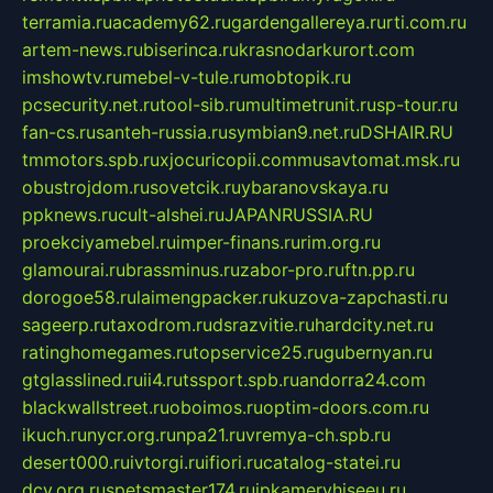
terramia.ru
academy62.ru
gardengallereya.ru
rti.com.ru
artem-news.ru
biserinca.ru
krasnodarkurort.com
imshowtv.ru
mebel-v-tule.ru
mobtopik.ru
pcsecurity.net.ru
tool-sib.ru
multimetrunit.ru
sp-tour.ru
fan-cs.ru
santeh-russia.ru
symbian9.net.ru
DSHAIR.RU
tmmotors.spb.ru
xjocuricopii.com
musavtomat.msk.ru
obustrojdom.ru
sovetcik.ru
ybaranovskaya.ru
ppknews.ru
cult-alshei.ru
JAPANRUSSIA.RU
proekciyamebel.ru
imper-finans.ru
rim.org.ru
glamourai.ru
brassminus.ru
zabor-pro.ru
ftn.pp.ru
dorogoe58.ru
laimengpacker.ru
kuzova-zapchasti.ru
sageerp.ru
taxodrom.ru
dsrazvitie.ru
hardcity.net.ru
ratinghomegames.ru
topservice25.ru
gubernyan.ru
gtglasslined.ru
ii4.ru
tssport.spb.ru
andorra24.com
blackwallstreet.ru
oboimos.ru
optim-doors.com.ru
ikuch.ru
nycr.org.ru
npa21.ru
vremya-ch.spb.ru
desert000.ru
ivtorgi.ru
ifiori.ru
catalog-statei.ru
dcv.org.ru
spetsmaster174.ru
ipkameryhiseeu.ru