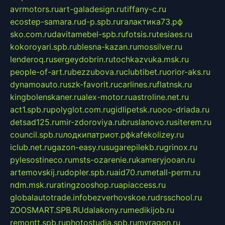
avrmotors.ru
art-galadesign.ru
tiffany-c.ru
ecostep-samara.ru
d-p.spb.ru
галактика73.рф
sko.com.ru
davitamebel-spb.ru
fotsis.ru
tesiaes.ru
kokoroyari.spb.ru
blesna-kazan.ru
mossilver.ru
lenderoq.ru
sergeydobrin.ru
tochkazvuka.msk.ru
people-of-art.ru
bezzubova.ru
clubtibet.ru
orior-aks.ru
dynamoauto.ru
szk-favorit.ru
carlines.ru
flatnsk.ru
kingbolenskaner.ru
alex-motor.ru
astroline.net.ru
act1.spb.ru
polyglot.com.ru
gidlipetsk.ru
ooo-driada.ru
detsad125.ru
mir-zdoroviya.ru
bruslanovo.ru
siterem.ru
council.spb.ru
лодкипатриот.рф
kafekolizey.ru
iclub.net.ru
gazon-easy.ru
sugarepilekb.ru
grinox.ru
pylesostineco.ru
msts-ozarenie.ru
kameryjooan.ru
artemovskij.ru
dopler.spb.ru
aid70.ru
metall-perm.ru
ndm.msk.ru
ratingzooshop.ru
apiaccess.ru
globalautotrade.info
bezverhovskoe.ru
drsschool.ru
ZOOSMART.SPB.RU
dalakony.ru
medikijob.ru
remontt.spb.ru
photostudia.spb.ru
myragon.ru