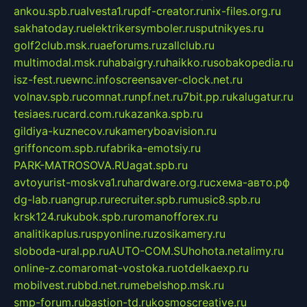
ankou.spb.ru
alvesta1.ru
pdf-creator.ru
nix-files.org.ru
sakhatoday.ru
elektrikersymboler.ru
sputnikyes.ru
golf2club.msk.ru
aeforums.ru
zallclub.ru
multimodal.msk.ru
habaigry.ru
haikko.ru
sobakopedia.ru
isz-fest.ru
ewnc.info
screensaver-clock.net.ru
volnav.spb.ru
comnat.ru
npf.net.ru
7bit.pp.ru
kalugatur.ru
tesiaes.ru
card.com.ru
kazanka.spb.ru
gildiya-kuznecov.ru
kameryboavision.ru
griffoncom.spb.ru
fabrika-emotsiy.ru
PARK-MATROSOVA.RU
agat.spb.ru
avtoyurist-moskva1.ru
hardware.org.ru
схема-авто.рф
dg-lab.ru
angrup.ru
recruiter.spb.ru
music8.spb.ru
krsk124.ru
kubok.spb.ru
romanofforex.ru
analitikaplus.ru
spyonline.ru
zosikamery.ru
sloboda-ural.pp.ru
AUTO-COM.SU
hohota.net
alimy.ru
online-z.com
aromat-vostoka.ru
otdelkaexp.ru
mobilvest.ru
bbd.net.ru
mebelshop.msk.ru
smp-forum.ru
bastion-td.ru
kosmoscreative.ru