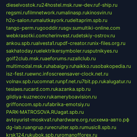
dieselvostok.ru
24hostel.msk.ru
w-dev.ru
f-ship.ru
regsmi.ru
filmnetwork.ru
malinasp.ru
kinosvin.ru
h2o-salon.ru
malutkayork.ru
deltaprim.spb.ru
tango-perm.ru
gooddir.ru
sgv.su
multiki-online.com
webkrasotki.com
cherinvest.ru
detskiy-ostrov.ru
ankou.spb.ru
alvesta1.ru
pdf-creator.ru
nix-files.org.ru
sakhatoday.ru
elektrikersymboler.ru
sputnikyes.ru
golf2club.msk.ru
aeforums.ru
zallclub.ru
multimodal.msk.ru
habaigry.ru
haikko.ru
sobakopedia.ru
isz-fest.ru
ewnc.info
screensaver-clock.net.ru
volnav.spb.ru
comnat.ru
npf.net.ru
7bit.pp.ru
kalugatur.ru
tesiaes.ru
card.com.ru
kazanka.spb.ru
gildiya-kuznecov.ru
kameryboavision.ru
griffoncom.spb.ru
fabrika-emotsiy.ru
PARK-MATROSOVA.RU
agat.spb.ru
avtoyurist-moskva1.ru
hardware.org.ru
схема-авто.рф
dg-lab.ru
angrup.ru
recruiter.spb.ru
music8.spb.ru
krsk124.ru
kubok.spb.ru
romanofforex.ru