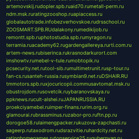
artemovskij.ru
dopler.spb.ru
aid70.ru
metall-perm.ru
ndm.msk.ru
ratingzooshop.ru
apiaccess.ru
globalautotrade.info
bezverhovskoe.ru
drsschool.ru
ZOOSMART.SPB.RU
dalakony.ru
medikijob.ru
remontt.spb.ru
photostudia.spb.ru
myragon.ru
terramia.ru
academy62.ru
gardengallereya.ru
rti.com.ru
artem-news.ru
biserinca.ru
krasnodarkurort.com
imshowtv.ru
mebel-v-tule.ru
mobtopik.ru
pcsecurity.net.ru
tool-sib.ru
multimetrunit.ru
sp-tour.ru
fan-cs.ru
santeh-russia.ru
symbian9.net.ru
DSHAIR.RU
tmmotors.spb.ru
xjocuricopii.com
musavtomat.msk.ru
obustrojdom.ru
sovetcik.ru
ybaranovskaya.ru
ppknews.ru
cult-alshei.ru
JAPANRUSSIA.RU
proekciyamebel.ru
imper-finans.ru
rim.org.ru
glamourai.ru
brassminus.ru
zabor-pro.ru
ftn.pp.ru
dorogoe58.ru
laimengpacker.ru
kuzova-zapchasti.ru
sageerp.ru
taxodrom.ru
dsrazvitie.ru
hardcity.net.ru
ratinghomegames.ru
topservice25.ru
gubernyan.ru