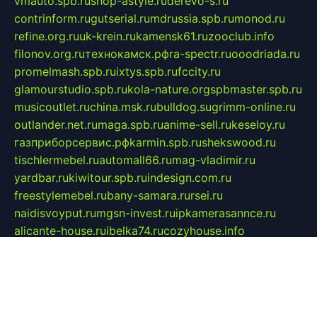
vmauto.spb.ru
shop-astyle.ru
derevo-s.ru
contrinform.ru
gutserial.ru
mdrussia.spb.ru
monod.ru
refine.org.ru
uk-krein.ru
kamensk61.ru
zooclub.info
filonov.org.ru
технокамск.рф
ra-spectr.ru
ooodriada.ru
promelmash.spb.ru
ixtys.spb.ru
fccity.ru
glamourstudio.spb.ru
kola-nature.org
spbmaster.spb.ru
musicoutlet.ru
china.msk.ru
bulldog.su
grimm-online.ru
outlander.net.ru
maga.spb.ru
anime-sell.ru
keseloy.ru
газприборсервис.рф
karmin.spb.ru
shekswood.ru
tischlermebel.ru
automall66.ru
mag-vladimir.ru
yardbar.ru
kiwitour.spb.ru
indesign.com.ru
freestylemebel.ru
bany-samara.ru
rsei.ru
naidisvoyput.ru
mgsn-invest.ru
ipkamerasannce.ru
alicante-house.ru
ibelka74.ru
cozyhouse.info
vlkargalev-studio.ru
700mb.ru
figura-ufa.ru
alina-live.ru
belarusiannews.ru
womenknow.ru
dos-vniimk.ru
sega.net.ru
dv.net.ru
phenomenonsofhistory.com
telesputnik.net.ru
wall.pp.ru
pylesosroidmi.ru