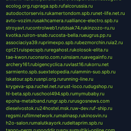
ecolog.org.ru
praga.spb.ru
falcorussia.ru
autodoctorservis.ru
kamertondom.spb.ru
net-life.net.ru
avto-vozim.ru
sakhcamera.ru
alliance-electro.spb.ru
stroyavt.ru
controlweb1.ru
tdsak74.ru
kinzozo-ru.ru
kvotka.ru
iron-snab.ru
costa-bella.ru
eugrus.pp.ru
associaciya39.ru
primexpo.spb.ru
bezmorchin.ru
ia2.ru
cpt21.ru
ispecspb.ru
regahost.ru
kolosok-elita.ru
tae-kwon.ru
consrio.com.ru
insiam.ru
avegainfo.ru
archery161.ru
bigencyclica.ru
vlast16.ru
korru.net
sarmiento.spb.su
extelopedia.ru
lammin-suo.spb.ru
iskatour.spb.ru
snpi.org.ru
running-line.ru
krygeva-spa.ru
chel.net.ru
rust-loco.ru
dugshop.ru
hl-beta.spb.ru
school494.spb.ru
mymubaby.ru
epoha-metalband.ru
ngr.spb.ru
rusgosnews.com
dieselvostok.ru
24hostel.msk.ru
w-dev.ru
f-ship.ru
regsmi.ru
filmnetwork.ru
malinasp.ru
kinosvin.ru
h2o-salon.ru
malutkayork.ru
deltaprim.spb.ru
tango-perm.ru
gooddir.ru
sgv.su
multiki-online.com