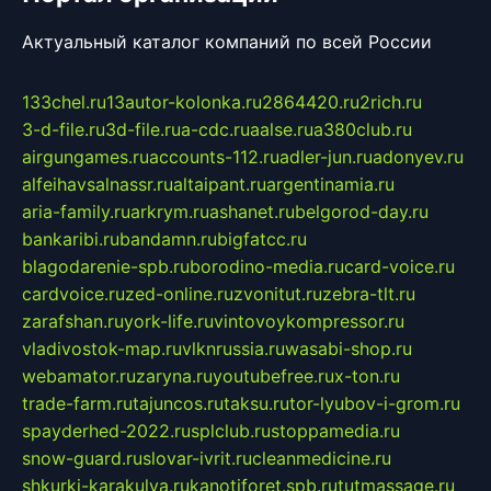
Актуальный каталог компаний по всей России
133chel.ru
13autor-kolonka.ru
2864420.ru
2rich.ru
3-d-file.ru
3d-file.ru
a-cdc.ru
aalse.ru
a380club.ru
airgungames.ru
accounts-112.ru
adler-jun.ru
adonyev.ru
alfeihavsalnassr.ru
altaipant.ru
argentinamia.ru
aria-family.ru
arkrym.ru
ashanet.ru
belgorod-day.ru
bankaribi.ru
bandamn.ru
bigfatcc.ru
blagodarenie-spb.ru
borodino-media.ru
card-voice.ru
cardvoice.ru
zed-online.ru
zvonitut.ru
zebra-tlt.ru
zarafshan.ru
york-life.ru
vintovoykompressor.ru
vladivostok-map.ru
vlknrussia.ru
wasabi-shop.ru
webamator.ru
zaryna.ru
youtubefree.ru
x-ton.ru
trade-farm.ru
tajuncos.ru
taksu.ru
tor-lyubov-i-grom.ru
spayderhed-2022.ru
splclub.ru
stoppamedia.ru
snow-guard.ru
slovar-ivrit.ru
cleanmedicine.ru
shkurki-karakulya.ru
kanotiforet.spb.ru
tutmassage.ru