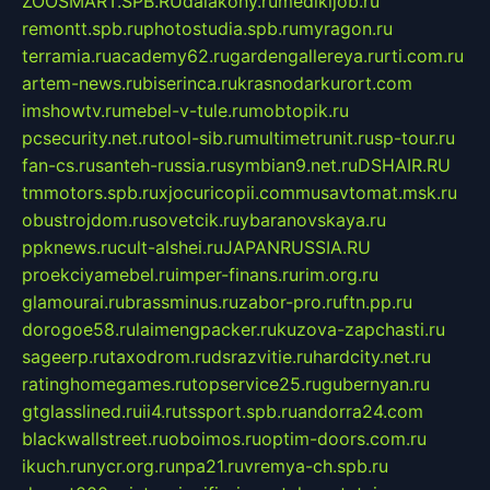
ZOOSMART.SPB.RU
dalakony.ru
medikijob.ru
remontt.spb.ru
photostudia.spb.ru
myragon.ru
terramia.ru
academy62.ru
gardengallereya.ru
rti.com.ru
artem-news.ru
biserinca.ru
krasnodarkurort.com
imshowtv.ru
mebel-v-tule.ru
mobtopik.ru
pcsecurity.net.ru
tool-sib.ru
multimetrunit.ru
sp-tour.ru
fan-cs.ru
santeh-russia.ru
symbian9.net.ru
DSHAIR.RU
tmmotors.spb.ru
xjocuricopii.com
musavtomat.msk.ru
obustrojdom.ru
sovetcik.ru
ybaranovskaya.ru
ppknews.ru
cult-alshei.ru
JAPANRUSSIA.RU
proekciyamebel.ru
imper-finans.ru
rim.org.ru
glamourai.ru
brassminus.ru
zabor-pro.ru
ftn.pp.ru
dorogoe58.ru
laimengpacker.ru
kuzova-zapchasti.ru
sageerp.ru
taxodrom.ru
dsrazvitie.ru
hardcity.net.ru
ratinghomegames.ru
topservice25.ru
gubernyan.ru
gtglasslined.ru
ii4.ru
tssport.spb.ru
andorra24.com
blackwallstreet.ru
oboimos.ru
optim-doors.com.ru
ikuch.ru
nycr.org.ru
npa21.ru
vremya-ch.spb.ru