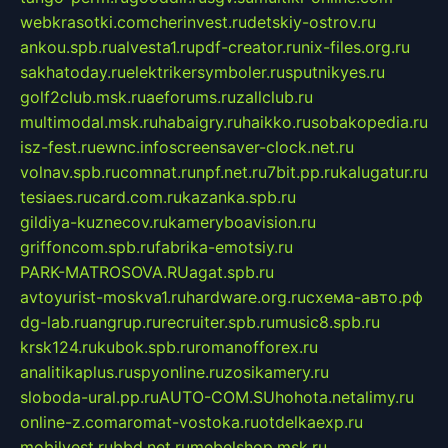
webkrasotki.com
cherinvest.ru
detskiy-ostrov.ru
ankou.spb.ru
alvesta1.ru
pdf-creator.ru
nix-files.org.ru
sakhatoday.ru
elektrikersymboler.ru
sputnikyes.ru
golf2club.msk.ru
aeforums.ru
zallclub.ru
multimodal.msk.ru
habaigry.ru
haikko.ru
sobakopedia.ru
isz-fest.ru
ewnc.info
screensaver-clock.net.ru
volnav.spb.ru
comnat.ru
npf.net.ru
7bit.pp.ru
kalugatur.ru
tesiaes.ru
card.com.ru
kazanka.spb.ru
gildiya-kuznecov.ru
kameryboavision.ru
griffoncom.spb.ru
fabrika-emotsiy.ru
PARK-MATROSOVA.RU
agat.spb.ru
avtoyurist-moskva1.ru
hardware.org.ru
схема-авто.рф
dg-lab.ru
angrup.ru
recruiter.spb.ru
music8.spb.ru
krsk124.ru
kubok.spb.ru
romanofforex.ru
analitikaplus.ru
spyonline.ru
zosikamery.ru
sloboda-ural.pp.ru
AUTO-COM.SU
hohota.net
alimy.ru
online-z.com
aromat-vostoka.ru
otdelkaexp.ru
mobilvest.ru
bbd.net.ru
mebelshop.msk.ru