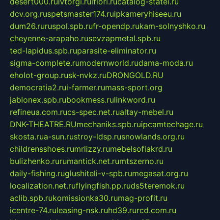
desert000.ru
ivtorgi.ru
ifiori.ru
catalog-statei.ru
dcv.org.ru
spetsmaster174.ru
ipkameryhiseeu.ru
dum26.ru
ruspol.spb.ru
fr-opendp.ru
kam-solnyshko.ru
cheyenne-arapaho.ru
sevzapmetal.spb.ru
ted-lapidus.spb.ru
parasite-eliminator.ru
sigma-complete.ru
modernworld.ru
dama-moda.ru
eholot-group.ru
sk-nvkz.ru
DRONGOLD.RU
democratia2.ru
i-farmer.ru
mass-sport.org
jablonex.spb.ru
bookmess.ru
linkword.ru
refineua.com.ru
cs-spec.net.ru
altay-mebel.ru
DNK-THEATRE.RU
mechaniks.spb.ru
ipcamtechage.ru
skosta.ru
a-sun.ru
stroy-ldsp.ru
snowlands.org.ru
childrensshoes.ru
mrlizzy.ru
mebelsofiakrd.ru
bulizhenko.ru
rumantick.net.ru
mtszerno.ru
daily-fishing.ru
glushiteli-v-spb.ru
megasat.org.ru
localization.net.ru
flyingfish.pp.ru
ds5teremok.ru
aclib.spb.ru
komissionka30.ru
mag-profit.ru
icentre-74.ru
leasing-nsk.ru
hd39.ru
rcd.com.ru