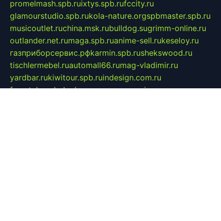
promelmash.spb.ru
ixtys.spb.ru
fccity.ru
glamourstudio.spb.ru
kola-nature.org
spbmaster.spb.ru
musicoutlet.ru
china.msk.ru
bulldog.su
grimm-online.ru
outlander.net.ru
maga.spb.ru
anime-sell.ru
keseloy.ru
газприборсервис.рф
karmin.spb.ru
shekswood.ru
tischlermebel.ru
automall66.ru
mag-vladimir.ru
yardbar.ru
kiwitour.spb.ru
indesign.com.ru
freestylemebel.ru
bany-samara.ru
rsei.ru
naidisvoyput.ru
mgsn-invest.ru
ipkamerasannce.ru
alicante-house.ru
ibelka74.ru
cozyhouse.info
vlkargalev-studio.ru
700mb.ru
figura-ufa.ru
alina-live.ru
belarusiannews.ru
womenknow.ru
dos-vniimk.ru
sega.net.ru
dv.net.ru
phenomenonsofhistory.com
telesputnik.net.ru
wall.pp.ru
pylesosroidmi.ru
gtc-clan.ru
cligs.ru
bibikazap.ru
popova.org.ru
netwhistler.spb.ru
bellvil.ru
bonzon.ru
iss-vladik.ru
defiparis.net.ru
las-gryzas.ru
amku.ru
electednews.spb.ru
feather.org.ru
spar72.ru
tankiigri.ru