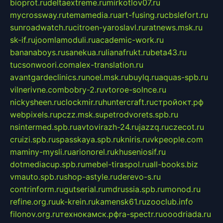
bioprot.ru
deltaextreme.ru
mirkotlov07.ru
mycrossway.ru
temamedia.ru
art-fusing.ru
cbslefort.ru
sunroadwatch.ru
citroen-yaroslavl.ru
ratnews.msk.ru
sk-if.ru
joomlamoduli.ru
academic-work.ru
bananaboys.ru
sanekua.ru
lianafrukt.ru
beta43.ru
tucsonwoori.com
alex-translation.ru
avantgardeclinics.ru
noel.msk.ru
buylq.ru
aquas-spb.ru
vilnerivne.com
bobry-2.ru
vtoroe-solnce.ru
nickysheen.ru
clockmir.ru
huntercraft.ru
стройокт.рф
webpixels.ru
pczz.msk.su
petrodvorets.spb.ru
nsintermed.spb.ru
avtovirazh-24.ru
jazzq.ru
czecot.ru
cruizi.spb.ru
spasskaya.spb.ru
kniris.ru
vkpeople.com
maminy-mysli.ru
arionorel.ru
khuseniosif.ru
dotmediacup.spb.ru
mebel-tiraspol.ru
all-books.biz
vmauto.spb.ru
shop-astyle.ru
derevo-s.ru
contrinform.ru
gutserial.ru
mdrussia.spb.ru
monod.ru
refine.org.ru
uk-krein.ru
kamensk61.ru
zooclub.info
filonov.org.ru
технокамск.рф
ra-spectr.ru
ooodriada.ru