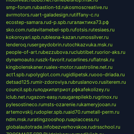
smp-forum.ru
bastion-td.ru
kosmoscreative.ru
avrmotors.ru
art-galadesign.ru
tiffany-c.ru
ecostep-samara.ru
d-p.spb.ru
галактика73.рф
sko.com.ru
davitamebel-spb.ru
fotsis.ru
tesiaes.ru
kokoroyari.spb.ru
blesna-kazan.ru
mossilver.ru
lenderoq.ru
sergeydobrin.ru
tochkazvuka.msk.ru
people-of-art.ru
bezzubova.ru
clubtibet.ru
orior-aks.ru
dynamoauto.ru
szk-favorit.ru
carlines.ru
flatnsk.ru
kingbolenskaner.ru
alex-motor.ru
astroline.net.ru
act1.spb.ru
polyglot.com.ru
gidlipetsk.ru
ooo-driada.ru
detsad125.ru
mir-zdoroviya.ru
bruslanovo.ru
siterem.ru
council.spb.ru
лодкипатриот.рф
kafekolizey.ru
iclub.net.ru
gazon-easy.ru
sugarepilekb.ru
grinox.ru
pylesostineco.ru
msts-ozarenie.ru
kameryjooan.ru
artemovskij.ru
dopler.spb.ru
aid70.ru
metall-perm.ru
ndm.msk.ru
ratingzooshop.ru
apiaccess.ru
globalautotrade.info
bezverhovskoe.ru
drsschool.ru