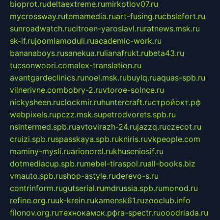
bioprot.ru
deltaextreme.ru
mirkotlov07.ru
mycrossway.ru
temamedia.ru
art-fusing.ru
cbslefort.ru
sunroadwatch.ru
citroen-yaroslavl.ru
ratnews.msk.ru
sk-if.ru
joomlamoduli.ru
academic-work.ru
bananaboys.ru
sanekua.ru
lianafrukt.ru
beta43.ru
tucsonwoori.com
alex-translation.ru
avantgardeclinics.ru
noel.msk.ru
buylq.ru
aquas-spb.ru
vilnerivne.com
bobry-2.ru
vtoroe-solnce.ru
nickysheen.ru
clockmir.ru
huntercraft.ru
стройокт.рф
webpixels.ru
pczz.msk.su
petrodvorets.spb.ru
nsintermed.spb.ru
avtovirazh-24.ru
jazzq.ru
czecot.ru
cruizi.spb.ru
spasskaya.spb.ru
kniris.ru
vkpeople.com
maminy-mysli.ru
arionorel.ru
khuseniosif.ru
dotmediacup.spb.ru
mebel-tiraspol.ru
all-books.biz
vmauto.spb.ru
shop-astyle.ru
derevo-s.ru
contrinform.ru
gutserial.ru
mdrussia.spb.ru
monod.ru
refine.org.ru
uk-krein.ru
kamensk61.ru
zooclub.info
filonov.org.ru
технокамск.рф
ra-spectr.ru
ooodriada.ru