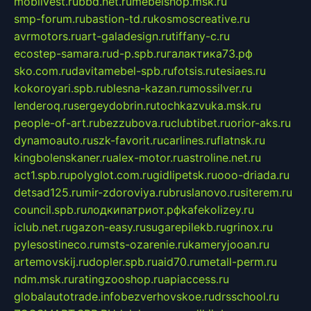
mobilvest.ru
bbd.net.ru
mebelshop.msk.ru
smp-forum.ru
bastion-td.ru
kosmoscreative.ru
avrmotors.ru
art-galadesign.ru
tiffany-c.ru
ecostep-samara.ru
d-p.spb.ru
галактика73.рф
sko.com.ru
davitamebel-spb.ru
fotsis.ru
tesiaes.ru
kokoroyari.spb.ru
blesna-kazan.ru
mossilver.ru
lenderoq.ru
sergeydobrin.ru
tochkazvuka.msk.ru
people-of-art.ru
bezzubova.ru
clubtibet.ru
orior-aks.ru
dynamoauto.ru
szk-favorit.ru
carlines.ru
flatnsk.ru
kingbolenskaner.ru
alex-motor.ru
astroline.net.ru
act1.spb.ru
polyglot.com.ru
gidlipetsk.ru
ooo-driada.ru
detsad125.ru
mir-zdoroviya.ru
bruslanovo.ru
siterem.ru
council.spb.ru
лодкипатриот.рф
kafekolizey.ru
iclub.net.ru
gazon-easy.ru
sugarepilekb.ru
grinox.ru
pylesostineco.ru
msts-ozarenie.ru
kameryjooan.ru
artemovskij.ru
dopler.spb.ru
aid70.ru
metall-perm.ru
ndm.msk.ru
ratingzooshop.ru
apiaccess.ru
globalautotrade.info
bezverhovskoe.ru
drsschool.ru