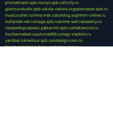
promelmash.spb.ru
ixtys.spb.ru
fccity.ru
glamourstudio.spb.ru
kola-nature.org
spbmaster.spb.ru
musicoutlet.ru
china.msk.ru
bulldog.su
grimm-online.ru
outlander.net.ru
maga.spb.ru
anime-sell.ru
keseloy.ru
газприборсервис.рф
karmin.spb.ru
shekswood.ru
tischlermebel.ru
automall66.ru
mag-vladimir.ru
yardbar.ru
kiwitour.spb.ru
indesign.com.ru
freestylemebel.ru
bany-samara.ru
rsei.ru
naidisvoyput.ru
mgsn-invest.ru
ipkamerasannce.ru
alicante-house.ru
ibelka74.ru
cozyhouse.info
vlkargalev-studio.ru
700mb.ru
figura-ufa.ru
alina-live.ru
belarusiannews.ru
womenknow.ru
dos-vniimk.ru
sega.net.ru
dv.net.ru
phenomenonsofhistory.com
telesputnik.net.ru
wall.pp.ru
pylesosroidmi.ru
gtc-clan.ru
cligs.ru
bibikazap.ru
popova.org.ru
netwhistler.spb.ru
bellvil.ru
bonzon.ru
iss-vladik.ru
defiparis.net.ru
las-gryzas.ru
amku.ru
electednews.spb.ru
feather.org.ru
spar72.ru
tankiigri.ru