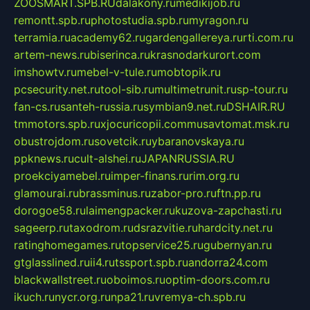
ZOOSMART.SPB.RU
dalakony.ru
medikijob.ru
remontt.spb.ru
photostudia.spb.ru
myragon.ru
terramia.ru
academy62.ru
gardengallereya.ru
rti.com.ru
artem-news.ru
biserinca.ru
krasnodarkurort.com
imshowtv.ru
mebel-v-tule.ru
mobtopik.ru
pcsecurity.net.ru
tool-sib.ru
multimetrunit.ru
sp-tour.ru
fan-cs.ru
santeh-russia.ru
symbian9.net.ru
DSHAIR.RU
tmmotors.spb.ru
xjocuricopii.com
musavtomat.msk.ru
obustrojdom.ru
sovetcik.ru
ybaranovskaya.ru
ppknews.ru
cult-alshei.ru
JAPANRUSSIA.RU
proekciyamebel.ru
imper-finans.ru
rim.org.ru
glamourai.ru
brassminus.ru
zabor-pro.ru
ftn.pp.ru
dorogoe58.ru
laimengpacker.ru
kuzova-zapchasti.ru
sageerp.ru
taxodrom.ru
dsrazvitie.ru
hardcity.net.ru
ratinghomegames.ru
topservice25.ru
gubernyan.ru
gtglasslined.ru
ii4.ru
tssport.spb.ru
andorra24.com
blackwallstreet.ru
oboimos.ru
optim-doors.com.ru
ikuch.ru
nycr.org.ru
npa21.ru
vremya-ch.spb.ru