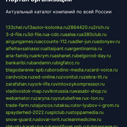
Актуальный каталог компаний по всей России
133chel.ru
13autor-kolonka.ru
2864420.ru
2rich.ru
3-d-file.ru
3d-file.ru
a-cdc.ru
aalse.ru
a380club.ru
airgungames.ru
accounts-112.ru
adler-jun.ru
adonyev.ru
alfeihavsalnassr.ru
altaipant.ru
argentinamia.ru
aria-family.ru
arkrym.ru
ashanet.ru
belgorod-day.ru
bankaribi.ru
bandamn.ru
bigfatcc.ru
blagodarenie-spb.ru
borodino-media.ru
card-voice.ru
cardvoice.ru
zed-online.ru
zvonitut.ru
zebra-tlt.ru
zarafshan.ru
york-life.ru
vintovoykompressor.ru
vladivostok-map.ru
vlknrussia.ru
wasabi-shop.ru
webamator.ru
zaryna.ru
youtubefree.ru
x-ton.ru
trade-farm.ru
tajuncos.ru
taksu.ru
tor-lyubov-i-grom.ru
spayderhed-2022.ru
splclub.ru
stoppamedia.ru
snow-guard.ru
slovar-ivrit.ru
cleanmedicine.ru
shkurki-karakulya.ru
kanotiforet.spb.ru
tutmassage.ru