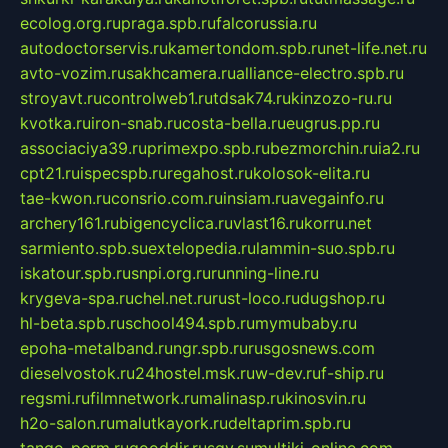
ecolog.org.ru
praga.spb.ru
falcorussia.ru
autodoctorservis.ru
kamertondom.spb.ru
net-life.net.ru
avto-vozim.ru
sakhcamera.ru
alliance-electro.spb.ru
stroyavt.ru
controlweb1.ru
tdsak74.ru
kinzozo-ru.ru
kvotka.ru
iron-snab.ru
costa-bella.ru
eugrus.pp.ru
associaciya39.ru
primexpo.spb.ru
bezmorchin.ru
ia2.ru
cpt21.ru
ispecspb.ru
regahost.ru
kolosok-elita.ru
tae-kwon.ru
consrio.com.ru
insiam.ru
avegainfo.ru
archery161.ru
bigencyclica.ru
vlast16.ru
korru.net
sarmiento.spb.su
extelopedia.ru
lammin-suo.spb.ru
iskatour.spb.ru
snpi.org.ru
running-line.ru
krygeva-spa.ru
chel.net.ru
rust-loco.ru
dugshop.ru
hl-beta.spb.ru
school494.spb.ru
mymubaby.ru
epoha-metalband.ru
ngr.spb.ru
rusgosnews.com
dieselvostok.ru
24hostel.msk.ru
w-dev.ru
f-ship.ru
regsmi.ru
filmnetwork.ru
malinasp.ru
kinosvin.ru
h2o-salon.ru
malutkayork.ru
deltaprim.spb.ru