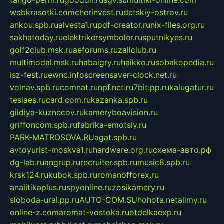
tango-perm.ru
gooddir.ru
sgv.su
multiki-online.com
webkrasotki.com
cherinvest.ru
detskiy-ostrov.ru
ankou.spb.ru
alvesta1.ru
pdf-creator.ru
nix-files.org.ru
sakhatoday.ru
elektrikersymboler.ru
sputnikyes.ru
golf2club.msk.ru
aeforums.ru
zallclub.ru
multimodal.msk.ru
habaigry.ru
haikko.ru
sobakopedia.ru
isz-fest.ru
ewnc.info
screensaver-clock.net.ru
volnav.spb.ru
comnat.ru
npf.net.ru
7bit.pp.ru
kalugatur.ru
tesiaes.ru
card.com.ru
kazanka.spb.ru
gildiya-kuznecov.ru
kameryboavision.ru
griffoncom.spb.ru
fabrika-emotsiy.ru
PARK-MATROSOVA.RU
agat.spb.ru
avtoyurist-moskva1.ru
hardware.org.ru
схема-авто.рф
dg-lab.ru
angrup.ru
recruiter.spb.ru
music8.spb.ru
krsk124.ru
kubok.spb.ru
romanofforex.ru
analitikaplus.ru
spyonline.ru
zosikamery.ru
sloboda-ural.pp.ru
AUTO-COM.SU
hohota.net
alimy.ru
online-z.com
aromat-vostoka.ru
otdelkaexp.ru