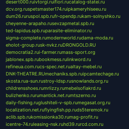
desert000.ru
ivtorgi.ru
ifiori.ru
catalog-statei.ru
dcv.org.ru
spetsmaster174.ru
ipkameryhiseeu.ru
dum26.ru
ruspol.spb.ru
fr-opendp.ru
kam-solnyshko.ru
cheyenne-arapaho.ru
sevzapmetal.spb.ru
ted-lapidus.spb.ru
parasite-eliminator.ru
sigma-complete.ru
modernworld.ru
dama-moda.ru
eholot-group.ru
sk-nvkz.ru
DRONGOLD.RU
democratia2.ru
i-farmer.ru
mass-sport.org
jablonex.spb.ru
bookmess.ru
linkword.ru
refineua.com.ru
cs-spec.net.ru
altay-mebel.ru
DNK-THEATRE.RU
mechaniks.spb.ru
ipcamtechage.ru
skosta.ru
a-sun.ru
stroy-ldsp.ru
snowlands.org.ru
childrensshoes.ru
mrlizzy.ru
mebelsofiakrd.ru
bulizhenko.ru
rumantick.net.ru
mtszerno.ru
daily-fishing.ru
glushiteli-v-spb.ru
megasat.org.ru
localization.net.ru
flyingfish.pp.ru
ds5teremok.ru
aclib.spb.ru
komissionka30.ru
mag-profit.ru
icentre-74.ru
leasing-nsk.ru
hd39.ru
rcd.com.ru