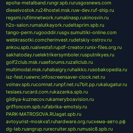
epoha-metalband.ru
ngr.spb.ru
rusgosnews.com
dieselvostok.ru
24hostel.msk.ru
w-dev.ru
f-ship.ru
regsmi.ru
filmnetwork.ru
malinasp.ru
kinosvin.ru
h2o-salon.ru
malutkayork.ru
deltaprim.spb.ru
tango-perm.ru
gooddir.ru
sgv.su
multiki-online.com
webkrasotki.com
cherinvest.ru
detskiy-ostrov.ru
ankou.spb.ru
alvesta1.ru
pdf-creator.ru
nix-files.org.ru
sakhatoday.ru
elektrikersymboler.ru
sputnikyes.ru
golf2club.msk.ru
aeforums.ru
zallclub.ru
multimodal.msk.ru
habaigry.ru
haikko.ru
sobakopedia.ru
isz-fest.ru
ewnc.info
screensaver-clock.net.ru
volnav.spb.ru
comnat.ru
npf.net.ru
7bit.pp.ru
kalugatur.ru
tesiaes.ru
card.com.ru
kazanka.spb.ru
gildiya-kuznecov.ru
kameryboavision.ru
griffoncom.spb.ru
fabrika-emotsiy.ru
PARK-MATROSOVA.RU
agat.spb.ru
avtoyurist-moskva1.ru
hardware.org.ru
схема-авто.рф
dg-lab.ru
angrup.ru
recruiter.spb.ru
music8.spb.ru