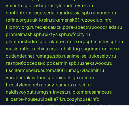
vmauto.spb.ru
shop-astyle.ru
derevo-s.ru
contrinform.ru
gutserial.ru
mdrussia.spb.ru
monod.ru
refine.org.ru
uk-krein.ru
kamensk61.ru
zooclub.info
filonov.org.ru
технокамск.рф
ra-spectr.ru
ooodriada.ru
promelmash.spb.ru
ixtys.spb.ru
fccity.ru
glamourstudio.spb.ru
kola-nature.org
spbmaster.spb.ru
musicoutlet.ru
china.msk.ru
bulldog.su
grimm-online.ru
outlander.net.ru
maga.spb.ru
anime-sell.ru
keseloy.ru
газприборсервис.рф
karmin.spb.ru
shekswood.ru
tischlermebel.ru
automall66.ru
mag-vladimir.ru
yardbar.ru
kiwitour.spb.ru
indesign.com.ru
freestylemebel.ru
bany-samara.ru
rsei.ru
naidisvoyput.ru
mgsn-invest.ru
ipkamerasannce.ru
alicante-house.ru
ibelka74.ru
cozyhouse.info
vlkargalev-studio.ru
700mb.ru
figura-ufa.ru
alina-live.ru
belarusiannews.ru
womenknow.ru
dos-vniimk.ru
sega.net.ru
dv.net.ru
phenomenonsofhistory.com
telesputnik.net.ru
wall.pp.ru
pylesosroidmi.ru