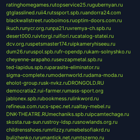
ratinghomegames.ru
topservice25.ru
gubernyan.ru
gtglasslined.ru
ii4.ru
tssport.spb.ru
andorra24.com
blackwallstreet.ru
oboimos.ru
optim-doors.com.ru
ikuch.ru
nycr.org.ru
npa21.ru
vremya-ch.spb.ru
desert000.ru
ivtorgi.ru
ifiori.ru
catalog-statei.ru
dcv.org.ru
spetsmaster174.ru
ipkameryhiseeu.ru
dum26.ru
ruspol.spb.ru
fr-opendp.ru
kam-solnyshko.ru
cheyenne-arapaho.ru
sevzapmetal.spb.ru
ted-lapidus.spb.ru
parasite-eliminator.ru
sigma-complete.ru
modernworld.ru
dama-moda.ru
eholot-group.ru
sk-nvkz.ru
DRONGOLD.RU
democratia2.ru
i-farmer.ru
mass-sport.org
jablonex.spb.ru
bookmess.ru
linkword.ru
refineua.com.ru
cs-spec.net.ru
altay-mebel.ru
DNK-THEATRE.RU
mechaniks.spb.ru
ipcamtechage.ru
skosta.ru
a-sun.ru
stroy-ldsp.ru
snowlands.org.ru
childrensshoes.ru
mrlizzy.ru
mebelsofiakrd.ru
bulizhenko.ru
rumantick.net.ru
mtszerno.ru