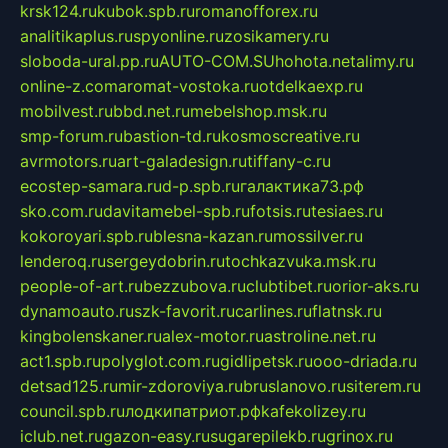
krsk124.ru
kubok.spb.ru
romanofforex.ru
analitikaplus.ru
spyonline.ru
zosikamery.ru
sloboda-ural.pp.ru
AUTO-COM.SU
hohota.net
alimy.ru
online-z.com
aromat-vostoka.ru
otdelkaexp.ru
mobilvest.ru
bbd.net.ru
mebelshop.msk.ru
smp-forum.ru
bastion-td.ru
kosmoscreative.ru
avrmotors.ru
art-galadesign.ru
tiffany-c.ru
ecostep-samara.ru
d-p.spb.ru
галактика73.рф
sko.com.ru
davitamebel-spb.ru
fotsis.ru
tesiaes.ru
kokoroyari.spb.ru
blesna-kazan.ru
mossilver.ru
lenderoq.ru
sergeydobrin.ru
tochkazvuka.msk.ru
people-of-art.ru
bezzubova.ru
clubtibet.ru
orior-aks.ru
dynamoauto.ru
szk-favorit.ru
carlines.ru
flatnsk.ru
kingbolenskaner.ru
alex-motor.ru
astroline.net.ru
act1.spb.ru
polyglot.com.ru
gidlipetsk.ru
ooo-driada.ru
detsad125.ru
mir-zdoroviya.ru
bruslanovo.ru
siterem.ru
council.spb.ru
лодкипатриот.рф
kafekolizey.ru
iclub.net.ru
gazon-easy.ru
sugarepilekb.ru
grinox.ru