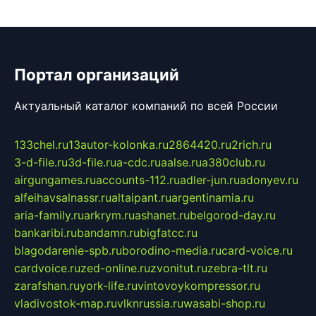
Портал организаций
Актуальный каталог компаний по всей России
133chel.ru
13autor-kolonka.ru
2864420.ru
2rich.ru
3-d-file.ru
3d-file.ru
a-cdc.ru
aalse.ru
a380club.ru
airgungames.ru
accounts-112.ru
adler-jun.ru
adonyev.ru
alfeihavsalnassr.ru
altaipant.ru
argentinamia.ru
aria-family.ru
arkrym.ru
ashanet.ru
belgorod-day.ru
bankaribi.ru
bandamn.ru
bigfatcc.ru
blagodarenie-spb.ru
borodino-media.ru
card-voice.ru
cardvoice.ru
zed-online.ru
zvonitut.ru
zebra-tlt.ru
zarafshan.ru
york-life.ru
vintovoykompressor.ru
vladivostok-map.ru
vlknrussia.ru
wasabi-shop.ru