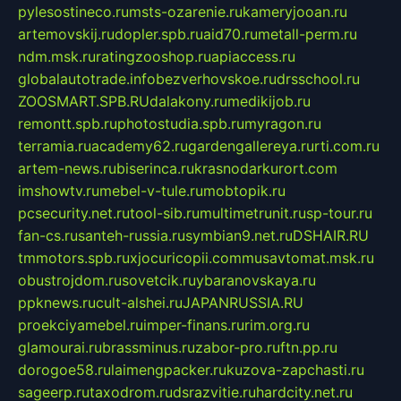
pylesostineco.ru
msts-ozarenie.ru
kameryjooan.ru
artemovskij.ru
dopler.spb.ru
aid70.ru
metall-perm.ru
ndm.msk.ru
ratingzooshop.ru
apiaccess.ru
globalautotrade.info
bezverhovskoe.ru
drsschool.ru
ZOOSMART.SPB.RU
dalakony.ru
medikijob.ru
remontt.spb.ru
photostudia.spb.ru
myragon.ru
terramia.ru
academy62.ru
gardengallereya.ru
rti.com.ru
artem-news.ru
biserinca.ru
krasnodarkurort.com
imshowtv.ru
mebel-v-tule.ru
mobtopik.ru
pcsecurity.net.ru
tool-sib.ru
multimetrunit.ru
sp-tour.ru
fan-cs.ru
santeh-russia.ru
symbian9.net.ru
DSHAIR.RU
tmmotors.spb.ru
xjocuricopii.com
musavtomat.msk.ru
obustrojdom.ru
sovetcik.ru
ybaranovskaya.ru
ppknews.ru
cult-alshei.ru
JAPANRUSSIA.RU
proekciyamebel.ru
imper-finans.ru
rim.org.ru
glamourai.ru
brassminus.ru
zabor-pro.ru
ftn.pp.ru
dorogoe58.ru
laimengpacker.ru
kuzova-zapchasti.ru
sageerp.ru
taxodrom.ru
dsrazvitie.ru
hardcity.net.ru