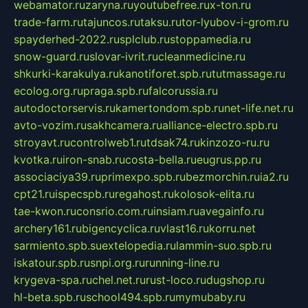
webamator.ru
zaryna.ru
youtubefree.ru
x-ton.ru
trade-farm.ru
tajuncos.ru
taksu.ru
tor-lyubov-i-grom.ru
spayderhed-2022.ru
splclub.ru
stoppamedia.ru
snow-guard.ru
slovar-ivrit.ru
cleanmedicine.ru
shkurki-karakulya.ru
kanotiforet.spb.ru
tutmassage.ru
ecolog.org.ru
praga.spb.ru
falcorussia.ru
autodoctorservis.ru
kamertondom.spb.ru
net-life.net.ru
avto-vozim.ru
sakhcamera.ru
alliance-electro.spb.ru
stroyavt.ru
controlweb1.ru
tdsak74.ru
kinzozo-ru.ru
kvotka.ru
iron-snab.ru
costa-bella.ru
eugrus.pp.ru
associaciya39.ru
primexpo.spb.ru
bezmorchin.ru
ia2.ru
cpt21.ru
ispecspb.ru
regahost.ru
kolosok-elita.ru
tae-kwon.ru
consrio.com.ru
insiam.ru
avegainfo.ru
archery161.ru
bigencyclica.ru
vlast16.ru
korru.net
sarmiento.spb.su
extelopedia.ru
lammin-suo.spb.ru
iskatour.spb.ru
snpi.org.ru
running-line.ru
krygeva-spa.ru
chel.net.ru
rust-loco.ru
dugshop.ru
hl-beta.spb.ru
school494.spb.ru
mymubaby.ru