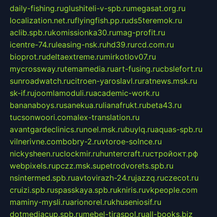
daily-fishing.ru
glushiteli-v-spb.ru
megasat.org.ru
localization.net.ru
flyingfish.pp.ru
ds5teremok.ru
aclib.spb.ru
komissionka30.ru
mag-profit.ru
icentre-74.ru
leasing-nsk.ru
hd39.ru
rcd.com.ru
bioprot.ru
deltaextreme.ru
mirkotlov07.ru
mycrossway.ru
temamedia.ru
art-fusing.ru
cbslefort.ru
sunroadwatch.ru
citroen-yaroslavl.ru
ratnews.msk.ru
sk-if.ru
joomlamoduli.ru
academic-work.ru
bananaboys.ru
sanekua.ru
lianafrukt.ru
beta43.ru
tucsonwoori.com
alex-translation.ru
avantgardeclinics.ru
noel.msk.ru
buylq.ru
aquas-spb.ru
vilnerivne.com
bobry-2.ru
vtoroe-solnce.ru
nickysheen.ru
clockmir.ru
huntercraft.ru
стройокт.рф
webpixels.ru
pczz.msk.su
petrodvorets.spb.ru
nsintermed.spb.ru
avtovirazh-24.ru
jazzq.ru
czecot.ru
cruizi.spb.ru
spasskaya.spb.ru
kniris.ru
vkpeople.com
maminy-mysli.ru
arionorel.ru
khuseniosif.ru
dotmediacup.spb.ru
mebel-tiraspol.ru
all-books.biz