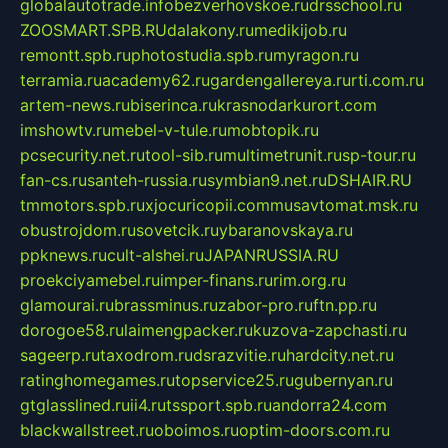
globalautotrade.info
bezverhovskoe.ru
drsschool.ru
ZOOSMART.SPB.RU
dalakony.ru
medikijob.ru
remontt.spb.ru
photostudia.spb.ru
myragon.ru
terramia.ru
academy62.ru
gardengallereya.ru
rti.com.ru
artem-news.ru
biserinca.ru
krasnodarkurort.com
imshowtv.ru
mebel-v-tule.ru
mobtopik.ru
pcsecurity.net.ru
tool-sib.ru
multimetrunit.ru
sp-tour.ru
fan-cs.ru
santeh-russia.ru
symbian9.net.ru
DSHAIR.RU
tmmotors.spb.ru
xjocuricopii.com
musavtomat.msk.ru
obustrojdom.ru
sovetcik.ru
ybaranovskaya.ru
ppknews.ru
cult-alshei.ru
JAPANRUSSIA.RU
proekciyamebel.ru
imper-finans.ru
rim.org.ru
glamourai.ru
brassminus.ru
zabor-pro.ru
ftn.pp.ru
dorogoe58.ru
laimengpacker.ru
kuzova-zapchasti.ru
sageerp.ru
taxodrom.ru
dsrazvitie.ru
hardcity.net.ru
ratinghomegames.ru
topservice25.ru
gubernyan.ru
gtglasslined.ru
ii4.ru
tssport.spb.ru
andorra24.com
blackwallstreet.ru
oboimos.ru
optim-doors.com.ru