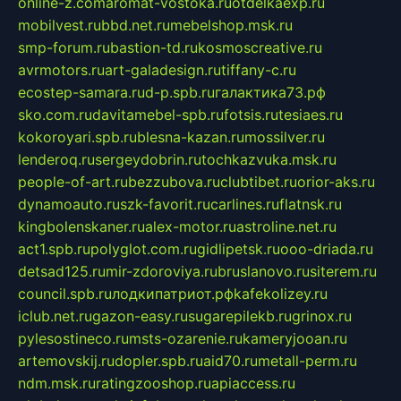
online-z.com
aromat-vostoka.ru
otdelkaexp.ru
mobilvest.ru
bbd.net.ru
mebelshop.msk.ru
smp-forum.ru
bastion-td.ru
kosmoscreative.ru
avrmotors.ru
art-galadesign.ru
tiffany-c.ru
ecostep-samara.ru
d-p.spb.ru
галактика73.рф
sko.com.ru
davitamebel-spb.ru
fotsis.ru
tesiaes.ru
kokoroyari.spb.ru
blesna-kazan.ru
mossilver.ru
lenderoq.ru
sergeydobrin.ru
tochkazvuka.msk.ru
people-of-art.ru
bezzubova.ru
clubtibet.ru
orior-aks.ru
dynamoauto.ru
szk-favorit.ru
carlines.ru
flatnsk.ru
kingbolenskaner.ru
alex-motor.ru
astroline.net.ru
act1.spb.ru
polyglot.com.ru
gidlipetsk.ru
ooo-driada.ru
detsad125.ru
mir-zdoroviya.ru
bruslanovo.ru
siterem.ru
council.spb.ru
лодкипатриот.рф
kafekolizey.ru
iclub.net.ru
gazon-easy.ru
sugarepilekb.ru
grinox.ru
pylesostineco.ru
msts-ozarenie.ru
kameryjooan.ru
artemovskij.ru
dopler.spb.ru
aid70.ru
metall-perm.ru
ndm.msk.ru
ratingzooshop.ru
apiaccess.ru