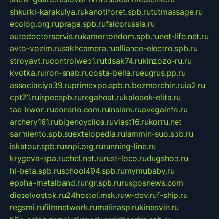
shkurki-karakulya.ru
kanotiforet.spb.ru
tutmassage.ru
ecolog.org.ru
praga.spb.ru
falcorussia.ru
autodoctorservis.ru
kamertondom.spb.ru
net-life.net.ru
avto-vozim.ru
sakhcamera.ru
alliance-electro.spb.ru
stroyavt.ru
controlweb1.ru
tdsak74.ru
kinzozo-ru.ru
kvotka.ru
iron-snab.ru
costa-bella.ru
eugrus.pp.ru
associaciya39.ru
primexpo.spb.ru
bezmorchin.ru
ia2.ru
cpt21.ru
ispecspb.ru
regahost.ru
kolosok-elita.ru
tae-kwon.ru
consrio.com.ru
insiam.ru
avegainfo.ru
archery161.ru
bigencyclica.ru
vlast16.ru
korru.net
sarmiento.spb.su
extelopedia.ru
lammin-suo.spb.ru
iskatour.spb.ru
snpi.org.ru
running-line.ru
krygeva-spa.ru
chel.net.ru
rust-loco.ru
dugshop.ru
hl-beta.spb.ru
school494.spb.ru
mymubaby.ru
epoha-metalband.ru
ngr.spb.ru
rusgosnews.com
dieselvostok.ru
24hostel.msk.ru
w-dev.ru
f-ship.ru
regsmi.ru
filmnetwork.ru
malinasp.ru
kinosvin.ru