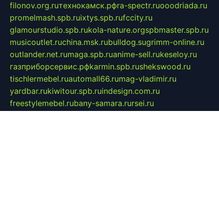
filonov.org.ru
технокамск.рф
ra-spectr.ru
ooodriada.ru
promelmash.spb.ru
ixtys.spb.ru
fccity.ru
glamourstudio.spb.ru
kola-nature.org
spbmaster.spb.ru
musicoutlet.ru
china.msk.ru
bulldog.su
grimm-online.ru
outlander.net.ru
maga.spb.ru
anime-sell.ru
keseloy.ru
газприборсервис.рф
karmin.spb.ru
shekswood.ru
tischlermebel.ru
automall66.ru
mag-vladimir.ru
yardbar.ru
kiwitour.spb.ru
indesign.com.ru
freestylemebel.ru
bany-samara.ru
rsei.ru
naidisvoyput.ru
mgsn-invest.ru
ipkamerasannce.ru
alicante-house.ru
ibelka74.ru
cozyhouse.info
vlkargalev-studio.ru
700mb.ru
figura-ufa.ru
alina-live.ru
belarusiannews.ru
womenknow.ru
dos-vniimk.ru
sega.net.ru
dv.net.ru
phenomenonsofhistory.com
telesputnik.net.ru
wall.pp.ru
pylesosroidmi.ru
gtc-clan.ru
cligs.ru
bibikazap.ru
popova.org.ru
netwhistler.spb.ru
bellvil.ru
bonzon.ru
iss-vladik.ru
defiparis.net.ru
las-gryzas.ru
amku.ru