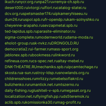
ikuch.ru
nycr.org.ru
npa21.ru
vremya-ch.spb.ru
desert000.ru
ivtorgi.ru
ifiori.ru
catalog-statei.ru
dcv.org.ru
spetsmaster174.ru
ipkameryhiseeu.ru
dum26.ru
ruspol.spb.ru
fr-opendp.ru
kam-solnyshko.ru
cheyenne-arapaho.ru
sevzapmetal.spb.ru
ted-lapidus.spb.ru
parasite-eliminator.ru
sigma-complete.ru
modernworld.ru
dama-moda.ru
eholot-group.ru
sk-nvkz.ru
DRONGOLD.RU
democratia2.ru
i-farmer.ru
mass-sport.org
jablonex.spb.ru
bookmess.ru
linkword.ru
refineua.com.ru
cs-spec.net.ru
altay-mebel.ru
DNK-THEATRE.RU
mechaniks.spb.ru
ipcamtechage.ru
skosta.ru
a-sun.ru
stroy-ldsp.ru
snowlands.org.ru
childrensshoes.ru
mrlizzy.ru
mebelsofiakrd.ru
bulizhenko.ru
rumantick.net.ru
mtszerno.ru
daily-fishing.ru
glushiteli-v-spb.ru
megasat.org.ru
localization.net.ru
flyingfish.pp.ru
ds5teremok.ru
aclib.spb.ru
komissionka30.ru
mag-profit.ru