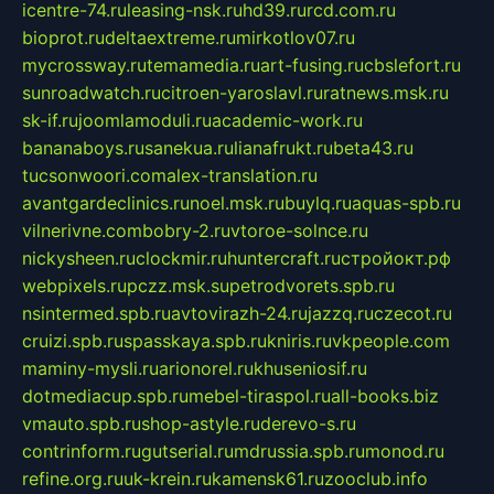
icentre-74.ru
leasing-nsk.ru
hd39.ru
rcd.com.ru
bioprot.ru
deltaextreme.ru
mirkotlov07.ru
mycrossway.ru
temamedia.ru
art-fusing.ru
cbslefort.ru
sunroadwatch.ru
citroen-yaroslavl.ru
ratnews.msk.ru
sk-if.ru
joomlamoduli.ru
academic-work.ru
bananaboys.ru
sanekua.ru
lianafrukt.ru
beta43.ru
tucsonwoori.com
alex-translation.ru
avantgardeclinics.ru
noel.msk.ru
buylq.ru
aquas-spb.ru
vilnerivne.com
bobry-2.ru
vtoroe-solnce.ru
nickysheen.ru
clockmir.ru
huntercraft.ru
стройокт.рф
webpixels.ru
pczz.msk.su
petrodvorets.spb.ru
nsintermed.spb.ru
avtovirazh-24.ru
jazzq.ru
czecot.ru
cruizi.spb.ru
spasskaya.spb.ru
kniris.ru
vkpeople.com
maminy-mysli.ru
arionorel.ru
khuseniosif.ru
dotmediacup.spb.ru
mebel-tiraspol.ru
all-books.biz
vmauto.spb.ru
shop-astyle.ru
derevo-s.ru
contrinform.ru
gutserial.ru
mdrussia.spb.ru
monod.ru
refine.org.ru
uk-krein.ru
kamensk61.ru
zooclub.info