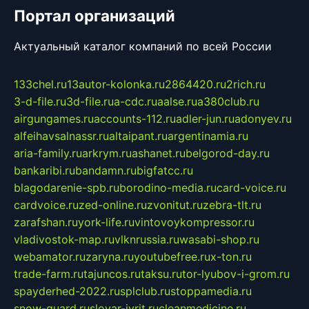
Портал организаций
Актуальный каталог компаний по всей России
133chel.ru
13autor-kolonka.ru
2864420.ru
2rich.ru
3-d-file.ru
3d-file.ru
a-cdc.ru
aalse.ru
a380club.ru
airgungames.ru
accounts-112.ru
adler-jun.ru
adonyev.ru
alfeihavsalnassr.ru
altaipant.ru
argentinamia.ru
aria-family.ru
arkrym.ru
ashanet.ru
belgorod-day.ru
bankaribi.ru
bandamn.ru
bigfatcc.ru
blagodarenie-spb.ru
borodino-media.ru
card-voice.ru
cardvoice.ru
zed-online.ru
zvonitut.ru
zebra-tlt.ru
zarafshan.ru
york-life.ru
vintovoykompressor.ru
vladivostok-map.ru
vlknrussia.ru
wasabi-shop.ru
webamator.ru
zaryna.ru
youtubefree.ru
x-ton.ru
trade-farm.ru
tajuncos.ru
taksu.ru
tor-lyubov-i-grom.ru
spayderhed-2022.ru
splclub.ru
stoppamedia.ru
snow-guard.ru
slovar-ivrit.ru
cleanmedicine.ru