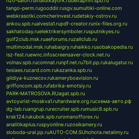
h2o-salon.ru
malutkayork.ru
deltaprim.spb.ru
tango-perm.ru
gooddir.ru
sgv.su
multiki-online.com
webkrasotki.com
cherinvest.ru
detskiy-ostrov.ru
ankou.spb.ru
alvesta1.ru
pdf-creator.ru
nix-files.org.ru
sakhatoday.ru
elektrikersymboler.ru
sputnikyes.ru
golf2club.msk.ru
aeforums.ru
zallclub.ru
multimodal.msk.ru
habaigry.ru
haikko.ru
sobakopedia.ru
isz-fest.ru
ewnc.info
screensaver-clock.net.ru
volnav.spb.ru
comnat.ru
npf.net.ru
7bit.pp.ru
kalugatur.ru
tesiaes.ru
card.com.ru
kazanka.spb.ru
gildiya-kuznecov.ru
kameryboavision.ru
griffoncom.spb.ru
fabrika-emotsiy.ru
PARK-MATROSOVA.RU
agat.spb.ru
avtoyurist-moskva1.ru
hardware.org.ru
схема-авто.рф
dg-lab.ru
angrup.ru
recruiter.spb.ru
music8.spb.ru
krsk124.ru
kubok.spb.ru
romanofforex.ru
analitikaplus.ru
spyonline.ru
zosikamery.ru
sloboda-ural.pp.ru
AUTO-COM.SU
hohota.net
alimy.ru