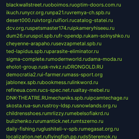
blackwallstreet.ru
oboimos.ru
optim-doors.com.ru
ikuch.ru
nycr.org.ru
npa21.ru
vremya-ch.spb.ru
desert000.ru
ivtorgi.ru
ifiori.ru
catalog-statei.ru
dcv.org.ru
spetsmaster174.ru
ipkameryhiseeu.ru
dum26.ru
ruspol.spb.ru
fr-opendp.ru
kam-solnyshko.ru
cheyenne-arapaho.ru
sevzapmetal.spb.ru
ted-lapidus.spb.ru
parasite-eliminator.ru
sigma-complete.ru
modernworld.ru
dama-moda.ru
eholot-group.ru
sk-nvkz.ru
DRONGOLD.RU
democratia2.ru
i-farmer.ru
mass-sport.org
jablonex.spb.ru
bookmess.ru
linkword.ru
refineua.com.ru
cs-spec.net.ru
altay-mebel.ru
DNK-THEATRE.RU
mechaniks.spb.ru
ipcamtechage.ru
skosta.ru
a-sun.ru
stroy-ldsp.ru
snowlands.org.ru
childrensshoes.ru
mrlizzy.ru
mebelsofiakrd.ru
bulizhenko.ru
rumantick.net.ru
mtszerno.ru
daily-fishing.ru
glushiteli-v-spb.ru
megasat.org.ru
localization.net.ru
flyingfish.pp.ru
ds5teremok.ru