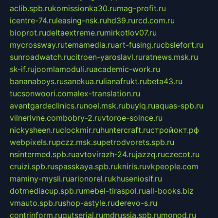
aclib.spb.ru
komissionka30.ru
mag-profit.ru
icentre-74.ru
leasing-nsk.ru
hd39.ru
rcd.com.ru
bioprot.ru
deltaextreme.ru
mirkotlov07.ru
mycrossway.ru
temamedia.ru
art-fusing.ru
cbslefort.ru
sunroadwatch.ru
citroen-yaroslavl.ru
ratnews.msk.ru
sk-if.ru
joomlamoduli.ru
academic-work.ru
bananaboys.ru
sanekua.ru
lianafrukt.ru
beta43.ru
tucsonwoori.com
alex-translation.ru
avantgardeclinics.ru
noel.msk.ru
buylq.ru
aquas-spb.ru
vilnerivne.com
bobry-2.ru
vtoroe-solnce.ru
nickysheen.ru
clockmir.ru
huntercraft.ru
стройокт.рф
webpixels.ru
pczz.msk.su
petrodvorets.spb.ru
nsintermed.spb.ru
avtovirazh-24.ru
jazzq.ru
czecot.ru
cruizi.spb.ru
spasskaya.spb.ru
kniris.ru
vkpeople.com
maminy-mysli.ru
arionorel.ru
khuseniosif.ru
dotmediacup.spb.ru
mebel-tiraspol.ru
all-books.biz
vmauto.spb.ru
shop-astyle.ru
derevo-s.ru
contrinform.ru
gutserial.ru
mdrussia.spb.ru
monod.ru