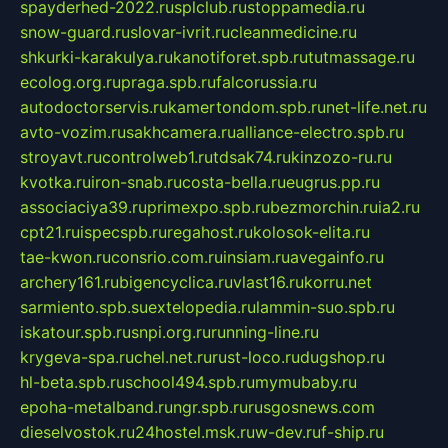
spayderhed-2022.ru
splclub.ru
stoppamedia.ru
snow-guard.ru
slovar-ivrit.ru
cleanmedicine.ru
shkurki-karakulya.ru
kanotiforet.spb.ru
tutmassage.ru
ecolog.org.ru
praga.spb.ru
falcorussia.ru
autodoctorservis.ru
kamertondom.spb.ru
net-life.net.ru
avto-vozim.ru
sakhcamera.ru
alliance-electro.spb.ru
stroyavt.ru
controlweb1.ru
tdsak74.ru
kinzozo-ru.ru
kvotka.ru
iron-snab.ru
costa-bella.ru
eugrus.pp.ru
associaciya39.ru
primexpo.spb.ru
bezmorchin.ru
ia2.ru
cpt21.ru
ispecspb.ru
regahost.ru
kolosok-elita.ru
tae-kwon.ru
consrio.com.ru
insiam.ru
avegainfo.ru
archery161.ru
bigencyclica.ru
vlast16.ru
korru.net
sarmiento.spb.su
extelopedia.ru
lammin-suo.spb.ru
iskatour.spb.ru
snpi.org.ru
running-line.ru
krygeva-spa.ru
chel.net.ru
rust-loco.ru
dugshop.ru
hl-beta.spb.ru
school494.spb.ru
mymubaby.ru
epoha-metalband.ru
ngr.spb.ru
rusgosnews.com
dieselvostok.ru
24hostel.msk.ru
w-dev.ru
f-ship.ru