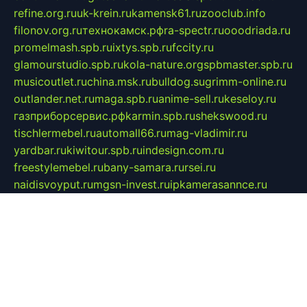
refine.org.ru
uk-krein.ru
kamensk61.ru
zooclub.info
filonov.org.ru
технокамск.рф
ra-spectr.ru
ooodriada.ru
promelmash.spb.ru
ixtys.spb.ru
fccity.ru
glamourstudio.spb.ru
kola-nature.org
spbmaster.spb.ru
musicoutlet.ru
china.msk.ru
bulldog.su
grimm-online.ru
outlander.net.ru
maga.spb.ru
anime-sell.ru
keseloy.ru
газприборсервис.рф
karmin.spb.ru
shekswood.ru
tischlermebel.ru
automall66.ru
mag-vladimir.ru
yardbar.ru
kiwitour.spb.ru
indesign.com.ru
freestylemebel.ru
bany-samara.ru
rsei.ru
naidisvoyput.ru
mgsn-invest.ru
ipkamerasannce.ru
alicante-house.ru
ibelka74.ru
cozyhouse.info
vlkargalev-studio.ru
700mb.ru
figura-ufa.ru
alina-live.ru
belarusiannews.ru
womenknow.ru
dos-vniimk.ru
sega.net.ru
dv.net.ru
phenomenonsofhistory.com
telesputnik.net.ru
wall.pp.ru
pylesosroidmi.ru
gtc-clan.ru
cligs.ru
bibikazap.ru
popova.org.ru
netwhistler.spb.ru
bellvil.ru
bonzon.ru
iss-vladik.ru