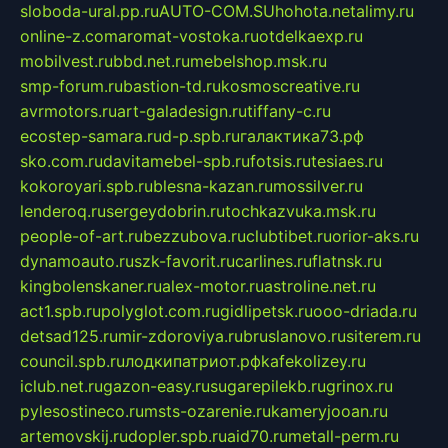
sloboda-ural.pp.ru
AUTO-COM.SU
hohota.net
alimy.ru
online-z.com
aromat-vostoka.ru
otdelkaexp.ru
mobilvest.ru
bbd.net.ru
mebelshop.msk.ru
smp-forum.ru
bastion-td.ru
kosmoscreative.ru
avrmotors.ru
art-galadesign.ru
tiffany-c.ru
ecostep-samara.ru
d-p.spb.ru
галактика73.рф
sko.com.ru
davitamebel-spb.ru
fotsis.ru
tesiaes.ru
kokoroyari.spb.ru
blesna-kazan.ru
mossilver.ru
lenderoq.ru
sergeydobrin.ru
tochkazvuka.msk.ru
people-of-art.ru
bezzubova.ru
clubtibet.ru
orior-aks.ru
dynamoauto.ru
szk-favorit.ru
carlines.ru
flatnsk.ru
kingbolenskaner.ru
alex-motor.ru
astroline.net.ru
act1.spb.ru
polyglot.com.ru
gidlipetsk.ru
ooo-driada.ru
detsad125.ru
mir-zdoroviya.ru
bruslanovo.ru
siterem.ru
council.spb.ru
лодкипатриот.рф
kafekolizey.ru
iclub.net.ru
gazon-easy.ru
sugarepilekb.ru
grinox.ru
pylesostineco.ru
msts-ozarenie.ru
kameryjooan.ru
artemovskij.ru
dopler.spb.ru
aid70.ru
metall-perm.ru