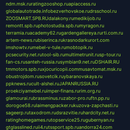
ndm.msk.ru
ratingzooshop.ru
apiaccess.ru
globalautotrade.info
bezverhovskoe.ru
drsschool.ru
ZOOSMART.SPB.RU
dalakony.ru
medikijob.ru
remontt.spb.ru
photostudia.spb.ru
myragon.ru
terramia.ru
academy62.ru
gardengallereya.ru
rti.com.ru
artem-news.ru
biserinca.ru
krasnodarkurort.com
imshowtv.ru
mebel-v-tule.ru
mobtopik.ru
pcsecurity.net.ru
tool-sib.ru
multimetrunit.ru
sp-tour.ru
fan-cs.ru
santeh-russia.ru
symbian9.net.ru
DSHAIR.RU
tmmotors.spb.ru
xjocuricopii.com
musavtomat.msk.ru
obustrojdom.ru
sovetcik.ru
ybaranovskaya.ru
ppknews.ru
cult-alshei.ru
JAPANRUSSIA.RU
proekciyamebel.ru
imper-finans.ru
rim.org.ru
glamourai.ru
brassminus.ru
zabor-pro.ru
ftn.pp.ru
dorogoe58.ru
laimengpacker.ru
kuzova-zapchasti.ru
sageerp.ru
taxodrom.ru
dsrazvitie.ru
hardcity.net.ru
ratinghomegames.ru
topservice25.ru
gubernyan.ru
gtglasslined.ru
ii4.ru
tssport.spb.ru
andorra24.com