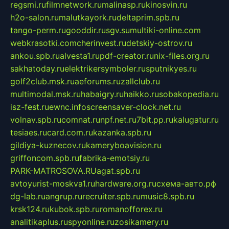
regsmi.ru
filmnetwork.ru
malinasp.ru
kinosvin.ru
h2o-salon.ru
malutkayork.ru
deltaprim.spb.ru
tango-perm.ru
gooddir.ru
sgv.su
multiki-online.com
webkrasotki.com
cherinvest.ru
detskiy-ostrov.ru
ankou.spb.ru
alvesta1.ru
pdf-creator.ru
nix-files.org.ru
sakhatoday.ru
elektrikersymboler.ru
sputnikyes.ru
golf2club.msk.ru
aeforums.ru
zallclub.ru
multimodal.msk.ru
habaigry.ru
haikko.ru
sobakopedia.ru
isz-fest.ru
ewnc.info
screensaver-clock.net.ru
volnav.spb.ru
comnat.ru
npf.net.ru
7bit.pp.ru
kalugatur.ru
tesiaes.ru
card.com.ru
kazanka.spb.ru
gildiya-kuznecov.ru
kameryboavision.ru
griffoncom.spb.ru
fabrika-emotsiy.ru
PARK-MATROSOVA.RU
agat.spb.ru
avtoyurist-moskva1.ru
hardware.org.ru
схема-авто.рф
dg-lab.ru
angrup.ru
recruiter.spb.ru
music8.spb.ru
krsk124.ru
kubok.spb.ru
romanofforex.ru
analitikaplus.ru
spyonline.ru
zosikamery.ru