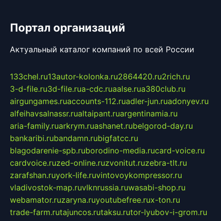
Портал организаций
Актуальный каталог компаний по всей России
133chel.ru
13autor-kolonka.ru
2864420.ru
2rich.ru
3-d-file.ru
3d-file.ru
a-cdc.ru
aalse.ru
a380club.ru
airgungames.ru
accounts-112.ru
adler-jun.ru
adonyev.ru
alfeihavsalnassr.ru
altaipant.ru
argentinamia.ru
aria-family.ru
arkrym.ru
ashanet.ru
belgorod-day.ru
bankaribi.ru
bandamn.ru
bigfatcc.ru
blagodarenie-spb.ru
borodino-media.ru
card-voice.ru
cardvoice.ru
zed-online.ru
zvonitut.ru
zebra-tlt.ru
zarafshan.ru
york-life.ru
vintovoykompressor.ru
vladivostok-map.ru
vlknrussia.ru
wasabi-shop.ru
webamator.ru
zaryna.ru
youtubefree.ru
x-ton.ru
trade-farm.ru
tajuncos.ru
taksu.ru
tor-lyubov-i-grom.ru