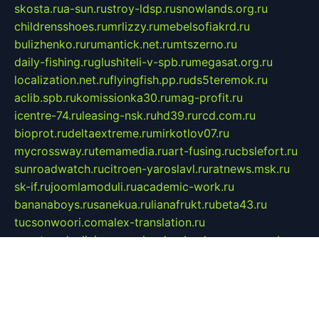
skosta.ru
a-sun.ru
stroy-ldsp.ru
snowlands.org.ru
childrensshoes.ru
mrlizzy.ru
mebelsofiakrd.ru
bulizhenko.ru
rumantick.net.ru
mtszerno.ru
daily-fishing.ru
glushiteli-v-spb.ru
megasat.org.ru
localization.net.ru
flyingfish.pp.ru
ds5teremok.ru
aclib.spb.ru
komissionka30.ru
mag-profit.ru
icentre-74.ru
leasing-nsk.ru
hd39.ru
rcd.com.ru
bioprot.ru
deltaextreme.ru
mirkotlov07.ru
mycrossway.ru
temamedia.ru
art-fusing.ru
cbslefort.ru
sunroadwatch.ru
citroen-yaroslavl.ru
ratnews.msk.ru
sk-if.ru
joomlamoduli.ru
academic-work.ru
bananaboys.ru
sanekua.ru
lianafrukt.ru
beta43.ru
tucsonwoori.com
alex-translation.ru
avantgardeclinics.ru
noel.msk.ru
buylq.ru
aquas-spb.ru
vilnerivne.com
bobry-2.ru
vtoroe-solnce.ru
nickysheen.ru
clockmir.ru
huntercraft.ru
стройокт.рф
webpixels.ru
pczz.msk.su
petrodvorets.spb.ru
nsintermed.spb.ru
avtovirazh-24.ru
jazzq.ru
czecot.ru