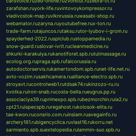
cardvoice.ru
zed-online.ru
zvonitut.ru
zebra-tlt.ru
zarafshan.ru
york-life.ru
vintovoykompressor.ru
vladivostok-map.ru
vlknrussia.ru
wasabi-shop.ru
webamator.ru
zaryna.ru
youtubefree.ru
x-ton.ru
trade-farm.ru
tajuncos.ru
taksu.ru
tor-lyubov-i-grom.ru
spayderhed-2022.ru
splclub.ru
stoppamedia.ru
snow-guard.ru
slovar-ivrit.ru
cleanmedicine.ru
shkurki-karakulya.ru
kanotiforet.spb.ru
tutmassage.ru
ecolog.org.ru
praga.spb.ru
falcorussia.ru
autodoctorservis.ru
kamertondom.spb.ru
net-life.net.ru
avto-vozim.ru
sakhcamera.ru
alliance-electro.spb.ru
stroyavt.ru
controlweb1.ru
tdsak74.ru
kinzozo-ru.ru
kvotka.ru
iron-snab.ru
costa-bella.ru
eugrus.pp.ru
associaciya39.ru
primexpo.spb.ru
bezmorchin.ru
ia2.ru
cpt21.ru
ispecspb.ru
regahost.ru
kolosok-elita.ru
tae-kwon.ru
consrio.com.ru
insiam.ru
avegainfo.ru
archery161.ru
bigencyclica.ru
vlast16.ru
korru.net
sarmiento.spb.su
extelopedia.ru
lammin-suo.spb.ru