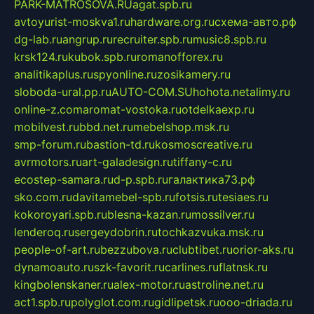
PARK-MATROSOVA.RU
agat.spb.ru
avtoyurist-moskva1.ru
hardware.org.ru
схема-авто.рф
dg-lab.ru
angrup.ru
recruiter.spb.ru
music8.spb.ru
krsk124.ru
kubok.spb.ru
romanofforex.ru
analitikaplus.ru
spyonline.ru
zosikamery.ru
sloboda-ural.pp.ru
AUTO-COM.SU
hohota.net
alimy.ru
online-z.com
aromat-vostoka.ru
otdelkaexp.ru
mobilvest.ru
bbd.net.ru
mebelshop.msk.ru
smp-forum.ru
bastion-td.ru
kosmoscreative.ru
avrmotors.ru
art-galadesign.ru
tiffany-c.ru
ecostep-samara.ru
d-p.spb.ru
галактика73.рф
sko.com.ru
davitamebel-spb.ru
fotsis.ru
tesiaes.ru
kokoroyari.spb.ru
blesna-kazan.ru
mossilver.ru
lenderoq.ru
sergeydobrin.ru
tochkazvuka.msk.ru
people-of-art.ru
bezzubova.ru
clubtibet.ru
orior-aks.ru
dynamoauto.ru
szk-favorit.ru
carlines.ru
flatnsk.ru
kingbolenskaner.ru
alex-motor.ru
astroline.net.ru
act1.spb.ru
polyglot.com.ru
gidlipetsk.ru
ooo-driada.ru