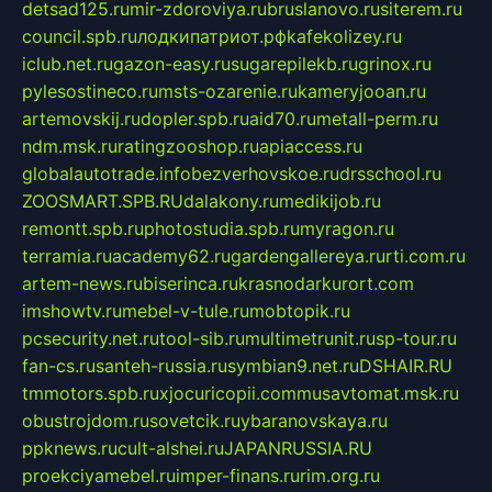
detsad125.ru
mir-zdoroviya.ru
bruslanovo.ru
siterem.ru
council.spb.ru
лодкипатриот.рф
kafekolizey.ru
iclub.net.ru
gazon-easy.ru
sugarepilekb.ru
grinox.ru
pylesostineco.ru
msts-ozarenie.ru
kameryjooan.ru
artemovskij.ru
dopler.spb.ru
aid70.ru
metall-perm.ru
ndm.msk.ru
ratingzooshop.ru
apiaccess.ru
globalautotrade.info
bezverhovskoe.ru
drsschool.ru
ZOOSMART.SPB.RU
dalakony.ru
medikijob.ru
remontt.spb.ru
photostudia.spb.ru
myragon.ru
terramia.ru
academy62.ru
gardengallereya.ru
rti.com.ru
artem-news.ru
biserinca.ru
krasnodarkurort.com
imshowtv.ru
mebel-v-tule.ru
mobtopik.ru
pcsecurity.net.ru
tool-sib.ru
multimetrunit.ru
sp-tour.ru
fan-cs.ru
santeh-russia.ru
symbian9.net.ru
DSHAIR.RU
tmmotors.spb.ru
xjocuricopii.com
musavtomat.msk.ru
obustrojdom.ru
sovetcik.ru
ybaranovskaya.ru
ppknews.ru
cult-alshei.ru
JAPANRUSSIA.RU
proekciyamebel.ru
imper-finans.ru
rim.org.ru