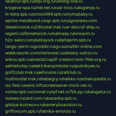
iskatour.spb.ru
snpi.org.ru
running-line.ru
krygeva-spa.ru
chel.net.ru
rust-loco.ru
dugshop.ru
hl-beta.spb.ru
school494.spb.ru
mymubaby.ru
epoha-metalband.ru
ngr.spb.ru
rusgosnews.com
dieselvostok.ru
24hostel.msk.ru
w-dev.ru
f-ship.ru
regsmi.ru
filmnetwork.ru
malinasp.ru
kinosvin.ru
h2o-salon.ru
malutkayork.ru
deltaprim.spb.ru
tango-perm.ru
gooddir.ru
sgv.su
multiki-online.com
webkrasotki.com
cherinvest.ru
detskiy-ostrov.ru
ankou.spb.ru
alvesta1.ru
pdf-creator.ru
nix-files.org.ru
sakhatoday.ru
elektrikersymboler.ru
sputnikyes.ru
golf2club.msk.ru
aeforums.ru
zallclub.ru
multimodal.msk.ru
habaigry.ru
haikko.ru
sobakopedia.ru
isz-fest.ru
ewnc.info
screensaver-clock.net.ru
volnav.spb.ru
comnat.ru
npf.net.ru
7bit.pp.ru
kalugatur.ru
tesiaes.ru
card.com.ru
kazanka.spb.ru
gildiya-kuznecov.ru
kameryboavision.ru
griffoncom.spb.ru
fabrika-emotsiy.ru