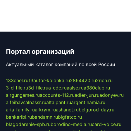
Портал организаций
Актуальный каталог компаний по всей России
133chel.ru
13autor-kolonka.ru
2864420.ru
2rich.ru
3-d-file.ru
3d-file.ru
a-cdc.ru
aalse.ru
a380club.ru
airgungames.ru
accounts-112.ru
adler-jun.ru
adonyev.ru
alfeihavsalnassr.ru
altaipant.ru
argentinamia.ru
aria-family.ru
arkrym.ru
ashanet.ru
belgorod-day.ru
bankaribi.ru
bandamn.ru
bigfatcc.ru
blagodarenie-spb.ru
borodino-media.ru
card-voice.ru