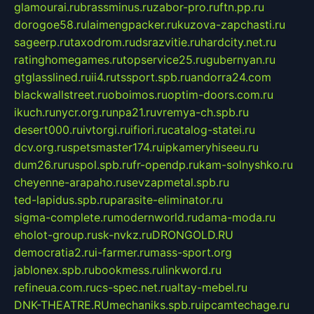
glamourai.ru
brassminus.ru
zabor-pro.ru
ftn.pp.ru
dorogoe58.ru
laimengpacker.ru
kuzova-zapchasti.ru
sageerp.ru
taxodrom.ru
dsrazvitie.ru
hardcity.net.ru
ratinghomegames.ru
topservice25.ru
gubernyan.ru
gtglasslined.ru
ii4.ru
tssport.spb.ru
andorra24.com
blackwallstreet.ru
oboimos.ru
optim-doors.com.ru
ikuch.ru
nycr.org.ru
npa21.ru
vremya-ch.spb.ru
desert000.ru
ivtorgi.ru
ifiori.ru
catalog-statei.ru
dcv.org.ru
spetsmaster174.ru
ipkameryhiseeu.ru
dum26.ru
ruspol.spb.ru
fr-opendp.ru
kam-solnyshko.ru
cheyenne-arapaho.ru
sevzapmetal.spb.ru
ted-lapidus.spb.ru
parasite-eliminator.ru
sigma-complete.ru
modernworld.ru
dama-moda.ru
eholot-group.ru
sk-nvkz.ru
DRONGOLD.RU
democratia2.ru
i-farmer.ru
mass-sport.org
jablonex.spb.ru
bookmess.ru
linkword.ru
refineua.com.ru
cs-spec.net.ru
altay-mebel.ru
DNK-THEATRE.RU
mechaniks.spb.ru
ipcamtechage.ru