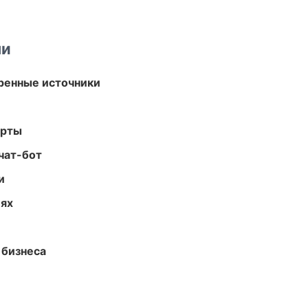
ми
еренные источники
арты
чат-бот
и
иях
 бизнеса