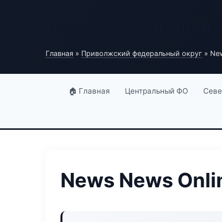
Портал организаций
Главная
»
Приволжский федеральный округ
» New
🏠 Главная
Центральный ФО
Севе
News News Onli