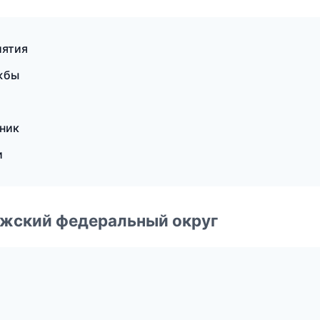
иятия
жбы
ник
и
лжский федеральный округ