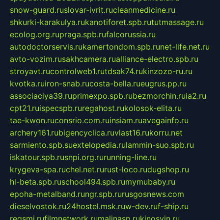
snow-guard.ru
slovar-ivrit.ru
cleanmedicine.ru
shkurki-karakulya.ru
kanotiforet.spb.ru
tutmassage.ru
ecolog.org.ru
praga.spb.ru
falcorussia.ru
autodoctorservis.ru
kamertondom.spb.ru
net-life.net.ru
avto-vozim.ru
sakhcamera.ru
alliance-electro.spb.ru
stroyavt.ru
controlweb1.ru
tdsak74.ru
kinzozo-ru.ru
kvotka.ru
iron-snab.ru
costa-bella.ru
eugrus.pp.ru
associaciya39.ru
primexpo.spb.ru
bezmorchin.ru
ia2.ru
cpt21.ru
ispecspb.ru
regahost.ru
kolosok-elita.ru
tae-kwon.ru
consrio.com.ru
insiam.ru
avegainfo.ru
archery161.ru
bigencyclica.ru
vlast16.ru
korru.net
sarmiento.spb.su
extelopedia.ru
lammin-suo.spb.ru
iskatour.spb.ru
snpi.org.ru
running-line.ru
krygeva-spa.ru
chel.net.ru
rust-loco.ru
dugshop.ru
hl-beta.spb.ru
school494.spb.ru
mymubaby.ru
epoha-metalband.ru
ngr.spb.ru
rusgosnews.com
dieselvostok.ru
24hostel.msk.ru
w-dev.ru
f-ship.ru
regsmi.ru
filmnetwork.ru
malinasp.ru
kinosvin.ru