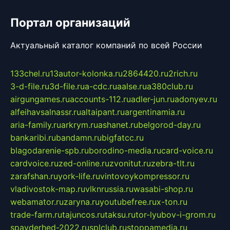
Портал организаций
Актуальный каталог компаний по всей России
133chel.ru
13autor-kolonka.ru
2864420.ru
2rich.ru
3-d-file.ru
3d-file.ru
a-cdc.ru
aalse.ru
a380club.ru
airgungames.ru
accounts-112.ru
adler-jun.ru
adonyev.ru
alfeihavsalnassr.ru
altaipant.ru
argentinamia.ru
aria-family.ru
arkrym.ru
ashanet.ru
belgorod-day.ru
bankaribi.ru
bandamn.ru
bigfatcc.ru
blagodarenie-spb.ru
borodino-media.ru
card-voice.ru
cardvoice.ru
zed-online.ru
zvonitut.ru
zebra-tlt.ru
zarafshan.ru
york-life.ru
vintovoykompressor.ru
vladivostok-map.ru
vlknrussia.ru
wasabi-shop.ru
webamator.ru
zaryna.ru
youtubefree.ru
x-ton.ru
trade-farm.ru
tajuncos.ru
taksu.ru
tor-lyubov-i-grom.ru
spayderhed-2022.ru
splclub.ru
stoppamedia.ru