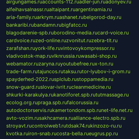
airgungames.ru
accounts-112.ru
adler-jun.ru
adonyev.ru
alfeihavsalnassr.ru
altaipant.ru
argentinamia.ru
aria-family.ru
arkrym.ru
ashanet.ru
belgorod-day.ru
bankaribi.ru
bandamn.ru
bigfatcc.ru
blagodarenie-spb.ru
borodino-media.ru
card-voice.ru
cardvoice.ru
zed-online.ru
zvonitut.ru
zebra-tlt.ru
zarafshan.ru
york-life.ru
vintovoykompressor.ru
vladivostok-map.ru
vlknrussia.ru
wasabi-shop.ru
webamator.ru
zaryna.ru
youtubefree.ru
x-ton.ru
trade-farm.ru
tajuncos.ru
taksu.ru
tor-lyubov-i-grom.ru
spayderhed-2022.ru
splclub.ru
stoppamedia.ru
snow-guard.ru
slovar-ivrit.ru
cleanmedicine.ru
shkurki-karakulya.ru
kanotiforet.spb.ru
tutmassage.ru
ecolog.org.ru
praga.spb.ru
falcorussia.ru
autodoctorservis.ru
kamertondom.spb.ru
net-life.net.ru
avto-vozim.ru
sakhcamera.ru
alliance-electro.spb.ru
stroyavt.ru
controlweb1.ru
tdsak74.ru
kinzozo-ru.ru
kvotka.ru
iron-snab.ru
costa-bella.ru
eugrus.pp.ru