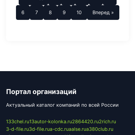
6
7
8
9
10
Вперед »
Портал организаций
Актуальный каталог компаний по всей России
133chel.ru
13autor-kolonka.ru
2864420.ru
2rich.ru
3-d-file.ru
3d-file.ru
a-cdc.ru
aalse.ru
a380club.ru