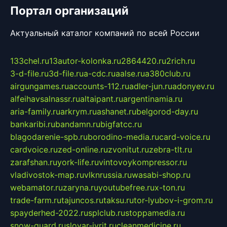
Портал организаций
Актуальный каталог компаний по всей России
133chel.ru
13autor-kolonka.ru
2864420.ru
2rich.ru
3-d-file.ru
3d-file.ru
a-cdc.ru
aalse.ru
a380club.ru
airgungames.ru
accounts-112.ru
adler-jun.ru
adonyev.ru
alfeihavsalnassr.ru
altaipant.ru
argentinamia.ru
aria-family.ru
arkrym.ru
ashanet.ru
belgorod-day.ru
bankaribi.ru
bandamn.ru
bigfatcc.ru
blagodarenie-spb.ru
borodino-media.ru
card-voice.ru
cardvoice.ru
zed-online.ru
zvonitut.ru
zebra-tlt.ru
zarafshan.ru
york-life.ru
vintovoykompressor.ru
vladivostok-map.ru
vlknrussia.ru
wasabi-shop.ru
webamator.ru
zaryna.ru
youtubefree.ru
x-ton.ru
trade-farm.ru
tajuncos.ru
taksu.ru
tor-lyubov-i-grom.ru
spayderhed-2022.ru
splclub.ru
stoppamedia.ru
snow-guard.ru
slovar-ivrit.ru
cleanmedicine.ru