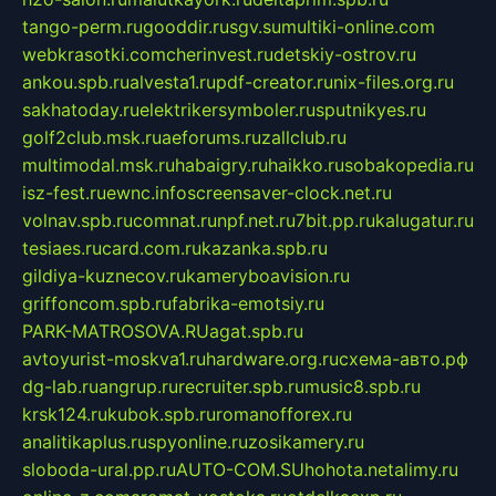
tango-perm.ru
gooddir.ru
sgv.su
multiki-online.com
webkrasotki.com
cherinvest.ru
detskiy-ostrov.ru
ankou.spb.ru
alvesta1.ru
pdf-creator.ru
nix-files.org.ru
sakhatoday.ru
elektrikersymboler.ru
sputnikyes.ru
golf2club.msk.ru
aeforums.ru
zallclub.ru
multimodal.msk.ru
habaigry.ru
haikko.ru
sobakopedia.ru
isz-fest.ru
ewnc.info
screensaver-clock.net.ru
volnav.spb.ru
comnat.ru
npf.net.ru
7bit.pp.ru
kalugatur.ru
tesiaes.ru
card.com.ru
kazanka.spb.ru
gildiya-kuznecov.ru
kameryboavision.ru
griffoncom.spb.ru
fabrika-emotsiy.ru
PARK-MATROSOVA.RU
agat.spb.ru
avtoyurist-moskva1.ru
hardware.org.ru
схема-авто.рф
dg-lab.ru
angrup.ru
recruiter.spb.ru
music8.spb.ru
krsk124.ru
kubok.spb.ru
romanofforex.ru
analitikaplus.ru
spyonline.ru
zosikamery.ru
sloboda-ural.pp.ru
AUTO-COM.SU
hohota.net
alimy.ru