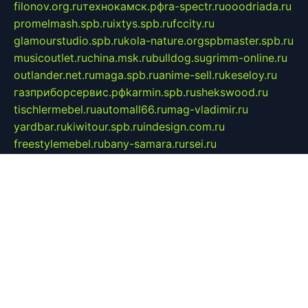
filonov.org.ru
технокамск.рф
ra-spectr.ru
ooodriada.ru
promelmash.spb.ru
ixtys.spb.ru
fccity.ru
glamourstudio.spb.ru
kola-nature.org
spbmaster.spb.ru
musicoutlet.ru
china.msk.ru
bulldog.su
grimm-online.ru
outlander.net.ru
maga.spb.ru
anime-sell.ru
keseloy.ru
газприборсервис.рф
karmin.spb.ru
shekswood.ru
tischlermebel.ru
automall66.ru
mag-vladimir.ru
yardbar.ru
kiwitour.spb.ru
indesign.com.ru
freestylemebel.ru
bany-samara.ru
rsei.ru
naidisvoyput.ru
mgsn-invest.ru
ipkamerasannce.ru
alicante-house.ru
ibelka74.ru
cozyhouse.info
vlkargalev-studio.ru
700mb.ru
figura-ufa.ru
alina-live.ru
belarusiannews.ru
womenknow.ru
dos-vniimk.ru
sega.net.ru
dv.net.ru
phenomenonsofhistory.com
telesputnik.net.ru
wall.pp.ru
pylesosroidmi.ru
gtc-clan.ru
cligs.ru
bibikazap.ru
popova.org.ru
netwhistler.spb.ru
bellvil.ru
bonzon.ru
iss-vladik.ru
defiparis.net.ru
las-gryzas.ru
amku.ru