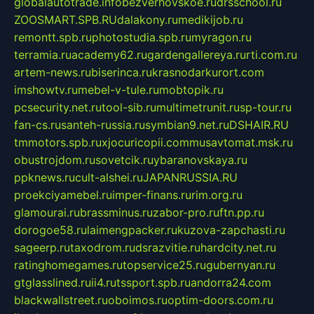
globalautotrade.info
bezverhovskoe.ru
drsschool.ru
ZOOSMART.SPB.RU
dalakony.ru
medikijob.ru
remontt.spb.ru
photostudia.spb.ru
myragon.ru
terramia.ru
academy62.ru
gardengallereya.ru
rti.com.ru
artem-news.ru
biserinca.ru
krasnodarkurort.com
imshowtv.ru
mebel-v-tule.ru
mobtopik.ru
pcsecurity.net.ru
tool-sib.ru
multimetrunit.ru
sp-tour.ru
fan-cs.ru
santeh-russia.ru
symbian9.net.ru
DSHAIR.RU
tmmotors.spb.ru
xjocuricopii.com
musavtomat.msk.ru
obustrojdom.ru
sovetcik.ru
ybaranovskaya.ru
ppknews.ru
cult-alshei.ru
JAPANRUSSIA.RU
proekciyamebel.ru
imper-finans.ru
rim.org.ru
glamourai.ru
brassminus.ru
zabor-pro.ru
ftn.pp.ru
dorogoe58.ru
laimengpacker.ru
kuzova-zapchasti.ru
sageerp.ru
taxodrom.ru
dsrazvitie.ru
hardcity.net.ru
ratinghomegames.ru
topservice25.ru
gubernyan.ru
gtglasslined.ru
ii4.ru
tssport.spb.ru
andorra24.com
blackwallstreet.ru
oboimos.ru
optim-doors.com.ru