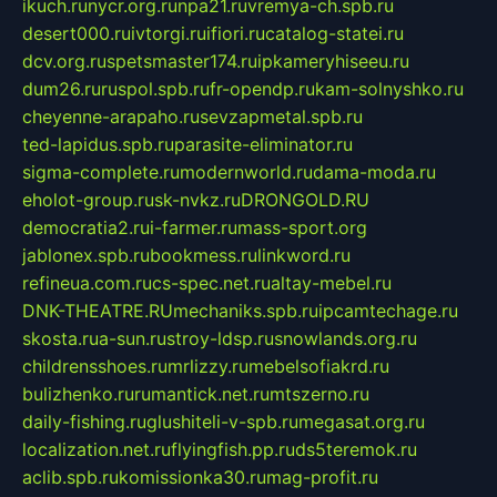
ikuch.ru
nycr.org.ru
npa21.ru
vremya-ch.spb.ru
desert000.ru
ivtorgi.ru
ifiori.ru
catalog-statei.ru
dcv.org.ru
spetsmaster174.ru
ipkameryhiseeu.ru
dum26.ru
ruspol.spb.ru
fr-opendp.ru
kam-solnyshko.ru
cheyenne-arapaho.ru
sevzapmetal.spb.ru
ted-lapidus.spb.ru
parasite-eliminator.ru
sigma-complete.ru
modernworld.ru
dama-moda.ru
eholot-group.ru
sk-nvkz.ru
DRONGOLD.RU
democratia2.ru
i-farmer.ru
mass-sport.org
jablonex.spb.ru
bookmess.ru
linkword.ru
refineua.com.ru
cs-spec.net.ru
altay-mebel.ru
DNK-THEATRE.RU
mechaniks.spb.ru
ipcamtechage.ru
skosta.ru
a-sun.ru
stroy-ldsp.ru
snowlands.org.ru
childrensshoes.ru
mrlizzy.ru
mebelsofiakrd.ru
bulizhenko.ru
rumantick.net.ru
mtszerno.ru
daily-fishing.ru
glushiteli-v-spb.ru
megasat.org.ru
localization.net.ru
flyingfish.pp.ru
ds5teremok.ru
aclib.spb.ru
komissionka30.ru
mag-profit.ru