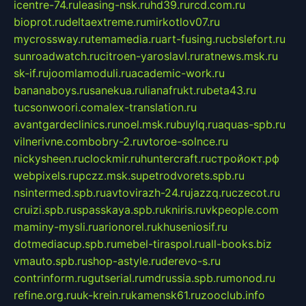
icentre-74.ru
leasing-nsk.ru
hd39.ru
rcd.com.ru
bioprot.ru
deltaextreme.ru
mirkotlov07.ru
mycrossway.ru
temamedia.ru
art-fusing.ru
cbslefort.ru
sunroadwatch.ru
citroen-yaroslavl.ru
ratnews.msk.ru
sk-if.ru
joomlamoduli.ru
academic-work.ru
bananaboys.ru
sanekua.ru
lianafrukt.ru
beta43.ru
tucsonwoori.com
alex-translation.ru
avantgardeclinics.ru
noel.msk.ru
buylq.ru
aquas-spb.ru
vilnerivne.com
bobry-2.ru
vtoroe-solnce.ru
nickysheen.ru
clockmir.ru
huntercraft.ru
стройокт.рф
webpixels.ru
pczz.msk.su
petrodvorets.spb.ru
nsintermed.spb.ru
avtovirazh-24.ru
jazzq.ru
czecot.ru
cruizi.spb.ru
spasskaya.spb.ru
kniris.ru
vkpeople.com
maminy-mysli.ru
arionorel.ru
khuseniosif.ru
dotmediacup.spb.ru
mebel-tiraspol.ru
all-books.biz
vmauto.spb.ru
shop-astyle.ru
derevo-s.ru
contrinform.ru
gutserial.ru
mdrussia.spb.ru
monod.ru
refine.org.ru
uk-krein.ru
kamensk61.ru
zooclub.info