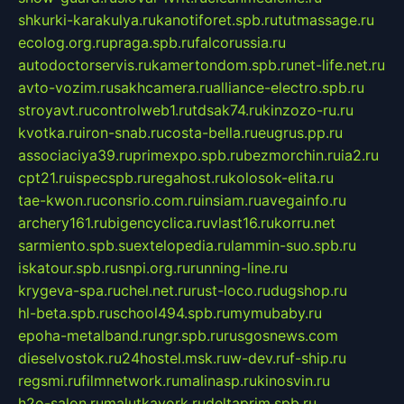
shkurki-karakulya.ru
kanotiforet.spb.ru
tutmassage.ru
ecolog.org.ru
praga.spb.ru
falcorussia.ru
autodoctorservis.ru
kamertondom.spb.ru
net-life.net.ru
avto-vozim.ru
sakhcamera.ru
alliance-electro.spb.ru
stroyavt.ru
controlweb1.ru
tdsak74.ru
kinzozo-ru.ru
kvotka.ru
iron-snab.ru
costa-bella.ru
eugrus.pp.ru
associaciya39.ru
primexpo.spb.ru
bezmorchin.ru
ia2.ru
cpt21.ru
ispecspb.ru
regahost.ru
kolosok-elita.ru
tae-kwon.ru
consrio.com.ru
insiam.ru
avegainfo.ru
archery161.ru
bigencyclica.ru
vlast16.ru
korru.net
sarmiento.spb.su
extelopedia.ru
lammin-suo.spb.ru
iskatour.spb.ru
snpi.org.ru
running-line.ru
krygeva-spa.ru
chel.net.ru
rust-loco.ru
dugshop.ru
hl-beta.spb.ru
school494.spb.ru
mymubaby.ru
epoha-metalband.ru
ngr.spb.ru
rusgosnews.com
dieselvostok.ru
24hostel.msk.ru
w-dev.ru
f-ship.ru
regsmi.ru
filmnetwork.ru
malinasp.ru
kinosvin.ru
h2o-salon.ru
malutkayork.ru
deltaprim.spb.ru