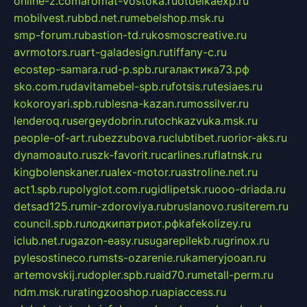
online-z.com
aromat-vostoka.ru
otdelkaexp.ru
mobilvest.ru
bbd.net.ru
mebelshop.msk.ru
smp-forum.ru
bastion-td.ru
kosmoscreative.ru
avrmotors.ru
art-galadesign.ru
tiffany-c.ru
ecostep-samara.ru
d-p.spb.ru
галактика73.рф
sko.com.ru
davitamebel-spb.ru
fotsis.ru
tesiaes.ru
kokoroyari.spb.ru
blesna-kazan.ru
mossilver.ru
lenderoq.ru
sergeydobrin.ru
tochkazvuka.msk.ru
people-of-art.ru
bezzubova.ru
clubtibet.ru
orior-aks.ru
dynamoauto.ru
szk-favorit.ru
carlines.ru
flatnsk.ru
kingbolenskaner.ru
alex-motor.ru
astroline.net.ru
act1.spb.ru
polyglot.com.ru
gidlipetsk.ru
ooo-driada.ru
detsad125.ru
mir-zdoroviya.ru
bruslanovo.ru
siterem.ru
council.spb.ru
лодкипатриот.рф
kafekolizey.ru
iclub.net.ru
gazon-easy.ru
sugarepilekb.ru
grinox.ru
pylesostineco.ru
msts-ozarenie.ru
kameryjooan.ru
artemovskij.ru
dopler.spb.ru
aid70.ru
metall-perm.ru
ndm.msk.ru
ratingzooshop.ru
apiaccess.ru