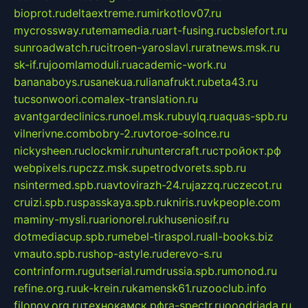
bioprot.ru
deltaextreme.ru
mirkotlov07.ru
mycrossway.ru
temamedia.ru
art-fusing.ru
cbslefort.ru
sunroadwatch.ru
citroen-yaroslavl.ru
ratnews.msk.ru
sk-if.ru
joomlamoduli.ru
academic-work.ru
bananaboys.ru
sanekua.ru
lianafrukt.ru
beta43.ru
tucsonwoori.com
alex-translation.ru
avantgardeclinics.ru
noel.msk.ru
buylq.ru
aquas-spb.ru
vilnerivne.com
bobry-2.ru
vtoroe-solnce.ru
nickysheen.ru
clockmir.ru
huntercraft.ru
стройокт.рф
webpixels.ru
pczz.msk.su
petrodvorets.spb.ru
nsintermed.spb.ru
avtovirazh-24.ru
jazzq.ru
czecot.ru
cruizi.spb.ru
spasskaya.spb.ru
kniris.ru
vkpeople.com
maminy-mysli.ru
arionorel.ru
khuseniosif.ru
dotmediacup.spb.ru
mebel-tiraspol.ru
all-books.biz
vmauto.spb.ru
shop-astyle.ru
derevo-s.ru
contrinform.ru
gutserial.ru
mdrussia.spb.ru
monod.ru
refine.org.ru
uk-krein.ru
kamensk61.ru
zooclub.info
filonov.org.ru
технокамск.рф
ra-spectr.ru
ooodriada.ru