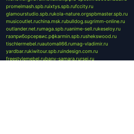
promelmash.spb.ru
ixtys.spb.ru
fccity.ru
glamourstudio.spb.ru
kola-nature.org
spbmaster.spb.ru
musicoutlet.ru
china.msk.ru
bulldog.su
grimm-online.ru
outlander.net.ru
maga.spb.ru
anime-sell.ru
keseloy.ru
газприборсервис.рф
karmin.spb.ru
shekswood.ru
tischlermebel.ru
automall66.ru
mag-vladimir.ru
yardbar.ru
kiwitour.spb.ru
indesign.com.ru
freestylemebel.ru
bany-samara.ru
rsei.ru
naidisvoyput.ru
mgsn-invest.ru
ipkamerasannce.ru
alicante-house.ru
ibelka74.ru
cozyhouse.info
vlkargalev-studio.ru
700mb.ru
figura-ufa.ru
alina-live.ru
belarusiannews.ru
womenknow.ru
dos-vniimk.ru
sega.net.ru
dv.net.ru
phenomenonsofhistory.com
telesputnik.net.ru
wall.pp.ru
pylesosroidmi.ru
gtc-clan.ru
cligs.ru
bibikazap.ru
popova.org.ru
netwhistler.spb.ru
bellvil.ru
bonzon.ru
iss-vladik.ru
defiparis.net.ru
las-gryzas.ru
amku.ru
electednews.spb.ru
feather.org.ru
spar72.ru
tankiigri.ru