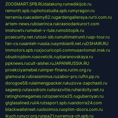
ZOOSMART.SPB.RU
dalakony.ru
medikijob.ru
remontt.spb.ru
photostudia.spb.ru
myragon.ru
terramia.ru
academy62.ru
gardengallereya.ru
rti.com.ru
artem-news.ru
biserinca.ru
krasnodarkurort.com
imshowtv.ru
mebel-v-tule.ru
mobtopik.ru
pcsecurity.net.ru
tool-sib.ru
multimetrunit.ru
sp-tour.ru
fan-cs.ru
santeh-russia.ru
symbian9.net.ru
DSHAIR.RU
tmmotors.spb.ru
xjocuricopii.com
musavtomat.msk.ru
obustrojdom.ru
sovetcik.ru
ybaranovskaya.ru
ppknews.ru
cult-alshei.ru
JAPANRUSSIA.RU
proekciyamebel.ru
imper-finans.ru
rim.org.ru
glamourai.ru
brassminus.ru
zabor-pro.ru
ftn.pp.ru
dorogoe58.ru
laimengpacker.ru
kuzova-zapchasti.ru
sageerp.ru
taxodrom.ru
dsrazvitie.ru
hardcity.net.ru
ratinghomegames.ru
topservice25.ru
gubernyan.ru
gtglasslined.ru
ii4.ru
tssport.spb.ru
andorra24.com
blackwallstreet.ru
oboimos.ru
optim-doors.com.ru
ikuch.ru
nycr.org.ru
npa21.ru
vremya-ch.spb.ru