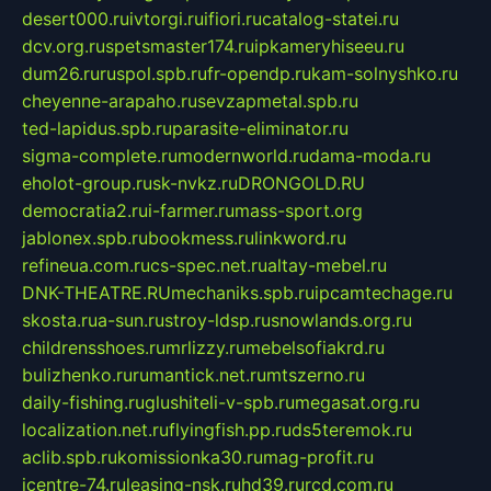
desert000.ru
ivtorgi.ru
ifiori.ru
catalog-statei.ru
dcv.org.ru
spetsmaster174.ru
ipkameryhiseeu.ru
dum26.ru
ruspol.spb.ru
fr-opendp.ru
kam-solnyshko.ru
cheyenne-arapaho.ru
sevzapmetal.spb.ru
ted-lapidus.spb.ru
parasite-eliminator.ru
sigma-complete.ru
modernworld.ru
dama-moda.ru
eholot-group.ru
sk-nvkz.ru
DRONGOLD.RU
democratia2.ru
i-farmer.ru
mass-sport.org
jablonex.spb.ru
bookmess.ru
linkword.ru
refineua.com.ru
cs-spec.net.ru
altay-mebel.ru
DNK-THEATRE.RU
mechaniks.spb.ru
ipcamtechage.ru
skosta.ru
a-sun.ru
stroy-ldsp.ru
snowlands.org.ru
childrensshoes.ru
mrlizzy.ru
mebelsofiakrd.ru
bulizhenko.ru
rumantick.net.ru
mtszerno.ru
daily-fishing.ru
glushiteli-v-spb.ru
megasat.org.ru
localization.net.ru
flyingfish.pp.ru
ds5teremok.ru
aclib.spb.ru
komissionka30.ru
mag-profit.ru
icentre-74.ru
leasing-nsk.ru
hd39.ru
rcd.com.ru