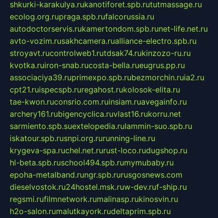
shkurki-karakulya.ru
kanotiforet.spb.ru
tutmassage.ru
ecolog.org.ru
praga.spb.ru
falcorussia.ru
autodoctorservis.ru
kamertondom.spb.ru
net-life.net.ru
avto-vozim.ru
sakhcamera.ru
alliance-electro.spb.ru
stroyavt.ru
controlweb1.ru
tdsak74.ru
kinzozo-ru.ru
kvotka.ru
iron-snab.ru
costa-bella.ru
eugrus.pp.ru
associaciya39.ru
primexpo.spb.ru
bezmorchin.ru
ia2.ru
cpt21.ru
ispecspb.ru
regahost.ru
kolosok-elita.ru
tae-kwon.ru
consrio.com.ru
insiam.ru
avegainfo.ru
archery161.ru
bigencyclica.ru
vlast16.ru
korru.net
sarmiento.spb.su
extelopedia.ru
lammin-suo.spb.ru
iskatour.spb.ru
snpi.org.ru
running-line.ru
krygeva-spa.ru
chel.net.ru
rust-loco.ru
dugshop.ru
hl-beta.spb.ru
school494.spb.ru
mymubaby.ru
epoha-metalband.ru
ngr.spb.ru
rusgosnews.com
dieselvostok.ru
24hostel.msk.ru
w-dev.ru
f-ship.ru
regsmi.ru
filmnetwork.ru
malinasp.ru
kinosvin.ru
h2o-salon.ru
malutkayork.ru
deltaprim.spb.ru