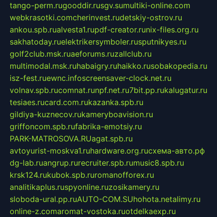
tango-perm.ru
gooddir.ru
sgv.su
multiki-online.com
webkrasotki.com
cherinvest.ru
detskiy-ostrov.ru
ankou.spb.ru
alvesta1.ru
pdf-creator.ru
nix-files.org.ru
sakhatoday.ru
elektrikersymboler.ru
sputnikyes.ru
golf2club.msk.ru
aeforums.ru
zallclub.ru
multimodal.msk.ru
habaigry.ru
haikko.ru
sobakopedia.ru
isz-fest.ru
ewnc.info
screensaver-clock.net.ru
volnav.spb.ru
comnat.ru
npf.net.ru
7bit.pp.ru
kalugatur.ru
tesiaes.ru
card.com.ru
kazanka.spb.ru
gildiya-kuznecov.ru
kameryboavision.ru
griffoncom.spb.ru
fabrika-emotsiy.ru
PARK-MATROSOVA.RU
agat.spb.ru
avtoyurist-moskva1.ru
hardware.org.ru
схема-авто.рф
dg-lab.ru
angrup.ru
recruiter.spb.ru
music8.spb.ru
krsk124.ru
kubok.spb.ru
romanofforex.ru
analitikaplus.ru
spyonline.ru
zosikamery.ru
sloboda-ural.pp.ru
AUTO-COM.SU
hohota.net
alimy.ru
online-z.com
aromat-vostoka.ru
otdelkaexp.ru