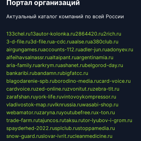
Портал организаций
Актуальный каталог компаний по всей России
133chel.ru
13autor-kolonka.ru
2864420.ru
2rich.ru
3-d-file.ru
3d-file.ru
a-cdc.ru
aalse.ru
a380club.ru
airgungames.ru
accounts-112.ru
adler-jun.ru
adonyev.ru
alfeihavsalnassr.ru
altaipant.ru
argentinamia.ru
aria-family.ru
arkrym.ru
ashanet.ru
belgorod-day.ru
bankaribi.ru
bandamn.ru
bigfatcc.ru
blagodarenie-spb.ru
borodino-media.ru
card-voice.ru
cardvoice.ru
zed-online.ru
zvonitut.ru
zebra-tlt.ru
zarafshan.ru
york-life.ru
vintovoykompressor.ru
vladivostok-map.ru
vlknrussia.ru
wasabi-shop.ru
webamator.ru
zaryna.ru
youtubefree.ru
x-ton.ru
trade-farm.ru
tajuncos.ru
taksu.ru
tor-lyubov-i-grom.ru
spayderhed-2022.ru
splclub.ru
stoppamedia.ru
snow-guard.ru
slovar-ivrit.ru
cleanmedicine.ru