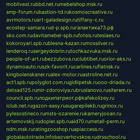
mobilvest.ru
bbd.net.ru
mebelshop.msk.ru
smp-forum.ru
bastion-td.ru
kosmoscreative.ru
avrmotors.ru
art-galadesign.ru
tiffany-c.ru
ecostep-samara.ru
d-p.spb.ru
галактика73.рф
sko.com.ru
davitamebel-spb.ru
fotsis.ru
tesiaes.ru
kokoroyari.spb.ru
blesna-kazan.ru
mossilver.ru
lenderoq.ru
sergeydobrin.ru
tochkazvuka.msk.ru
people-of-art.ru
bezzubova.ru
clubtibet.ru
orior-aks.ru
dynamoauto.ru
szk-favorit.ru
carlines.ru
flatnsk.ru
kingbolenskaner.ru
alex-motor.ru
astroline.net.ru
act1.spb.ru
polyglot.com.ru
gidlipetsk.ru
ooo-driada.ru
detsad125.ru
mir-zdoroviya.ru
bruslanovo.ru
siterem.ru
council.spb.ru
лодкипатриот.рф
kafekolizey.ru
iclub.net.ru
gazon-easy.ru
sugarepilekb.ru
grinox.ru
pylesostineco.ru
msts-ozarenie.ru
kameryjooan.ru
artemovskij.ru
dopler.spb.ru
aid70.ru
metall-perm.ru
ndm.msk.ru
ratingzooshop.ru
apiaccess.ru
globalautotrade.info
bezverhovskoe.ru
drsschool.ru