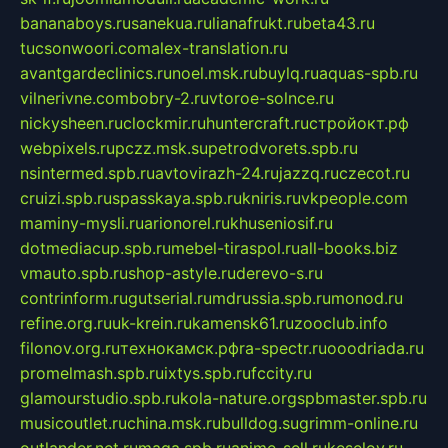
bananaboys.ru
sanekua.ru
lianafrukt.ru
beta43.ru
tucsonwoori.com
alex-translation.ru
avantgardeclinics.ru
noel.msk.ru
buylq.ru
aquas-spb.ru
vilnerivne.com
bobry-2.ru
vtoroe-solnce.ru
nickysheen.ru
clockmir.ru
huntercraft.ru
стройокт.рф
webpixels.ru
pczz.msk.su
petrodvorets.spb.ru
nsintermed.spb.ru
avtovirazh-24.ru
jazzq.ru
czecot.ru
cruizi.spb.ru
spasskaya.spb.ru
kniris.ru
vkpeople.com
maminy-mysli.ru
arionorel.ru
khuseniosif.ru
dotmediacup.spb.ru
mebel-tiraspol.ru
all-books.biz
vmauto.spb.ru
shop-astyle.ru
derevo-s.ru
contrinform.ru
gutserial.ru
mdrussia.spb.ru
monod.ru
refine.org.ru
uk-krein.ru
kamensk61.ru
zooclub.info
filonov.org.ru
технокамск.рф
ra-spectr.ru
ooodriada.ru
promelmash.spb.ru
ixtys.spb.ru
fccity.ru
glamourstudio.spb.ru
kola-nature.org
spbmaster.spb.ru
musicoutlet.ru
china.msk.ru
bulldog.su
grimm-online.ru
outlander.net.ru
maga.spb.ru
anime-sell.ru
keseloy.ru