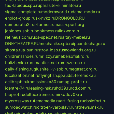
ted-lapidus.spb.ru
parasite-eliminator.ru
sigma-complete.ru
modernworld.ru
dama-moda.ru
eholot-group.ru
sk-nvkz.ru
DRONGOLD.RU
democratia2.ru
i-farmer.ru
mass-sport.org
jablonex.spb.ru
bookmess.ru
linkword.ru
refineua.com.ru
cs-spec.net.ru
altay-mebel.ru
DNK-THEATRE.RU
mechaniks.spb.ru
ipcamtechage.ru
skosta.ru
a-sun.ru
stroy-ldsp.ru
snowlands.org.ru
childrensshoes.ru
mrlizzy.ru
mebelsofiakrd.ru
bulizhenko.ru
rumantick.net.ru
mtszerno.ru
daily-fishing.ru
glushiteli-v-spb.ru
megasat.org.ru
localization.net.ru
flyingfish.pp.ru
ds5teremok.ru
aclib.spb.ru
komissionka30.ru
mag-profit.ru
icentre-74.ru
leasing-nsk.ru
hd39.ru
rcd.com.ru
bioprot.ru
deltaextreme.ru
mirkotlov07.ru
mycrossway.ru
temamedia.ru
art-fusing.ru
cbslefort.ru
sunroadwatch.ru
citroen-yaroslavl.ru
ratnews.msk.ru
sk-if.ru
joomlamoduli.ru
academic-work.ru