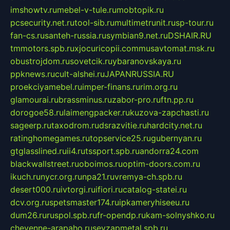
imshowtv.ru
mebel-v-tule.ru
mobtopik.ru
pcsecurity.net.ru
tool-sib.ru
multimetrunit.ru
sp-tour.ru
fan-cs.ru
santeh-russia.ru
symbian9.net.ru
DSHAIR.RU
tmmotors.spb.ru
xjocuricopii.com
musavtomat.msk.ru
obustrojdom.ru
sovetcik.ru
ybaranovskaya.ru
ppknews.ru
cult-alshei.ru
JAPANRUSSIA.RU
proekciyamebel.ru
imper-finans.ru
rim.org.ru
glamourai.ru
brassminus.ru
zabor-pro.ru
ftn.pp.ru
dorogoe58.ru
laimengpacker.ru
kuzova-zapchasti.ru
sageerp.ru
taxodrom.ru
dsrazvitie.ru
hardcity.net.ru
ratinghomegames.ru
topservice25.ru
gubernyan.ru
gtglasslined.ru
ii4.ru
tssport.spb.ru
andorra24.com
blackwallstreet.ru
oboimos.ru
optim-doors.com.ru
ikuch.ru
nycr.org.ru
npa21.ru
vremya-ch.spb.ru
desert000.ru
ivtorgi.ru
ifiori.ru
catalog-statei.ru
dcv.org.ru
spetsmaster174.ru
ipkameryhiseeu.ru
dum26.ru
ruspol.spb.ru
fr-opendp.ru
kam-solnyshko.ru
cheyenne-arapaho.ru
sevzapmetal.spb.ru