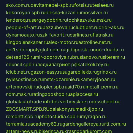
sko.com.ru
davitamebel-spb.ru
fotsis.ru
tesiaes.ru
kokoroyari.spb.ru
blesna-kazan.ru
mossilver.ru
lenderoq.ru
sergeydobrin.ru
tochkazvuka.msk.ru
people-of-art.ru
bezzubova.ru
clubtibet.ru
orior-aks.ru
dynamoauto.ru
szk-favorit.ru
carlines.ru
flatnsk.ru
kingbolenskaner.ru
alex-motor.ru
astroline.net.ru
act1.spb.ru
polyglot.com.ru
gidlipetsk.ru
ooo-driada.ru
detsad125.ru
mir-zdoroviya.ru
bruslanovo.ru
siterem.ru
council.spb.ru
лодкипатриот.рф
kafekolizey.ru
iclub.net.ru
gazon-easy.ru
sugarepilekb.ru
grinox.ru
pylesostineco.ru
msts-ozarenie.ru
kameryjooan.ru
artemovskij.ru
dopler.spb.ru
aid70.ru
metall-perm.ru
ndm.msk.ru
ratingzooshop.ru
apiaccess.ru
globalautotrade.info
bezverhovskoe.ru
drsschool.ru
ZOOSMART.SPB.RU
dalakony.ru
medikijob.ru
remontt.spb.ru
photostudia.spb.ru
myragon.ru
terramia.ru
academy62.ru
gardengallereya.ru
rti.com.ru
artem-news.ru
biserinca.ru
krasnodarkurort.com