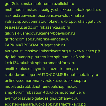
golf2club.msk.ru
aeforums.ru
zallclub.ru
multimodal.msk.ru
habaigry.ru
haikko.ru
sobakopedia.ru
isz-fest.ru
ewnc.info
screensaver-clock.net.ru
volnav.spb.ru
comnat.ru
npf.net.ru
7bit.pp.ru
kalugatur.ru
tesiaes.ru
card.com.ru
kazanka.spb.ru
gildiya-kuznecov.ru
kameryboavision.ru
griffoncom.spb.ru
fabrika-emotsiy.ru
PARK-MATROSOVA.RU
agat.spb.ru
avtoyurist-moskva1.ru
hardware.org.ru
схема-авто.рф
dg-lab.ru
angrup.ru
recruiter.spb.ru
music8.spb.ru
krsk124.ru
kubok.spb.ru
romanofforex.ru
analitikaplus.ru
spyonline.ru
zosikamery.ru
sloboda-ural.pp.ru
AUTO-COM.SU
hohota.net
alimy.ru
online-z.com
aromat-vostoka.ru
otdelkaexp.ru
mobilvest.ru
bbd.net.ru
mebelshop.msk.ru
smp-forum.ru
bastion-td.ru
kosmoscreative.ru
avrmotors.ru
art-galadesign.ru
tiffany-c.ru
ecostep-samara.ru
d-p.spb.ru
галактика73.рф