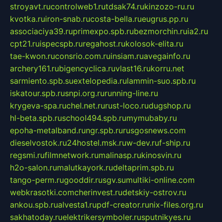
stroyavt.ru
controlweb1.ru
tdsak74.ru
kinzozo-ru.ru
kvotka.ru
iron-snab.ru
costa-bella.ru
eugrus.pp.ru
associaciya39.ru
primexpo.spb.ru
bezmorchin.ru
ia2.ru
cpt21.ru
ispecspb.ru
regahost.ru
kolosok-elita.ru
tae-kwon.ru
consrio.com.ru
insiam.ru
avegainfo.ru
archery161.ru
bigencyclica.ru
vlast16.ru
korru.net
sarmiento.spb.su
extelopedia.ru
lammin-suo.spb.ru
iskatour.spb.ru
snpi.org.ru
running-line.ru
krygeva-spa.ru
chel.net.ru
rust-loco.ru
dugshop.ru
hl-beta.spb.ru
school494.spb.ru
mymubaby.ru
epoha-metalband.ru
ngr.spb.ru
rusgosnews.com
dieselvostok.ru
24hostel.msk.ru
w-dev.ru
f-ship.ru
regsmi.ru
filmnetwork.ru
malinasp.ru
kinosvin.ru
h2o-salon.ru
malutkayork.ru
deltaprim.spb.ru
tango-perm.ru
gooddir.ru
sgv.su
multiki-online.com
webkrasotki.com
cherinvest.ru
detskiy-ostrov.ru
ankou.spb.ru
alvesta1.ru
pdf-creator.ru
nix-files.org.ru
sakhatoday.ru
elektrikersymboler.ru
sputnikyes.ru