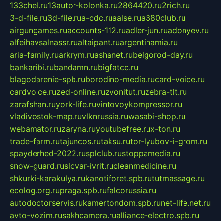
133chel.ru
13autor-kolonka.ru
2864420.ru
2rich.ru
3-d-file.ru
3d-file.ru
a-cdc.ru
aalse.ru
a380club.ru
airgungames.ru
accounts-112.ru
adler-jun.ru
adonyev.ru
alfeihavsalnassr.ru
altaipant.ru
argentinamia.ru
aria-family.ru
arkrym.ru
ashanet.ru
belgorod-day.ru
bankaribi.ru
bandamn.ru
bigfatcc.ru
blagodarenie-spb.ru
borodino-media.ru
card-voice.ru
cardvoice.ru
zed-online.ru
zvonitut.ru
zebra-tlt.ru
zarafshan.ru
york-life.ru
vintovoykompressor.ru
vladivostok-map.ru
vlknrussia.ru
wasabi-shop.ru
webamator.ru
zaryna.ru
youtubefree.ru
x-ton.ru
trade-farm.ru
tajuncos.ru
taksu.ru
tor-lyubov-i-grom.ru
spayderhed-2022.ru
splclub.ru
stoppamedia.ru
snow-guard.ru
slovar-ivrit.ru
cleanmedicine.ru
shkurki-karakulya.ru
kanotiforet.spb.ru
tutmassage.ru
ecolog.org.ru
praga.spb.ru
falcorussia.ru
autodoctorservis.ru
kamertondom.spb.ru
net-life.net.ru
avto-vozim.ru
sakhcamera.ru
alliance-electro.spb.ru