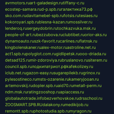
avrmotors.ru
art-galadesign.ru
tiffany-c.ru
ecostep-samara.ru
d-p.spb.ru
галактика73.рф
sko.com.ru
davitamebel-spb.ru
fotsis.ru
tesiaes.ru
kokoroyari.spb.ru
blesna-kazan.ru
mossilver.ru
lenderoq.ru
sergeydobrin.ru
tochkazvuka.msk.ru
people-of-art.ru
bezzubova.ru
clubtibet.ru
orior-aks.ru
dynamoauto.ru
szk-favorit.ru
carlines.ru
flatnsk.ru
kingbolenskaner.ru
alex-motor.ru
astroline.net.ru
act1.spb.ru
polyglot.com.ru
gidlipetsk.ru
ooo-driada.ru
detsad125.ru
mir-zdoroviya.ru
bruslanovo.ru
siterem.ru
council.spb.ru
лодкипатриот.рф
kafekolizey.ru
iclub.net.ru
gazon-easy.ru
sugarepilekb.ru
grinox.ru
pylesostineco.ru
msts-ozarenie.ru
kameryjooan.ru
artemovskij.ru
dopler.spb.ru
aid70.ru
metall-perm.ru
ndm.msk.ru
ratingzooshop.ru
apiaccess.ru
globalautotrade.info
bezverhovskoe.ru
drsschool.ru
ZOOSMART.SPB.RU
dalakony.ru
medikijob.ru
remontt.spb.ru
photostudia.spb.ru
myragon.ru