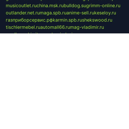
musicoutlet.ru
china.msk.ru
bulldog.su
grimm-online.ru
outlander.net.ru
maga.spb.ru
anime-sell.ru
keseloy.ru
газприборсервис.рф
karmin.spb.ru
shekswood.ru
tischlermebel.ru
automall66.ru
mag-vladimir.ru
yardbar.ru
kiwitour.spb.ru
indesign.com.ru
freestylemebel.ru
bany-samara.ru
rsei.ru
naidisvoyput.ru
mgsn-invest.ru
ipkamerasannce.ru
alicante-house.ru
ibelka74.ru
cozyhouse.info
vlkargalev-studio.ru
700mb.ru
figura-ufa.ru
alina-live.ru
belarusiannews.ru
womenknow.ru
dos-vniimk.ru
sega.net.ru
dv.net.ru
phenomenonsofhistory.com
telesputnik.net.ru
wall.pp.ru
pylesosroidmi.ru
gtc-clan.ru
cligs.ru
bibikazap.ru
popova.org.ru
netwhistler.spb.ru
bellvil.ru
bonzon.ru
iss-vladik.ru
defiparis.net.ru
las-gryzas.ru
amku.ru
electednews.spb.ru
feather.org.ru
spar72.ru
tankiigri.ru
dominus.com.ru
ibtree.ru
sanykool.pp.ru
unixlib.org.ru
menatep.spb.ru
gartenterrassen.ru
printeka.ru