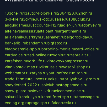
Актуальный каталог компаний по всей России
133chel.ru
13autor-kolonka.ru
2864420.ru
2rich.ru
3-d-file.ru
3d-file.ru
a-cdc.ru
aalse.ru
a380club.ru
airgungames.ru
accounts-112.ru
adler-jun.ru
adonyev.ru
alfeihavsalnassr.ru
altaipant.ru
argentinamia.ru
aria-family.ru
arkrym.ru
ashanet.ru
belgorod-day.ru
bankaribi.ru
bandamn.ru
bigfatcc.ru
blagodarenie-spb.ru
borodino-media.ru
card-voice.ru
cardvoice.ru
zed-online.ru
zvonitut.ru
zebra-tlt.ru
zarafshan.ru
york-life.ru
vintovoykompressor.ru
vladivostok-map.ru
vlknrussia.ru
wasabi-shop.ru
webamator.ru
zaryna.ru
youtubefree.ru
x-ton.ru
trade-farm.ru
tajuncos.ru
taksu.ru
tor-lyubov-i-grom.ru
spayderhed-2022.ru
splclub.ru
stoppamedia.ru
snow-guard.ru
slovar-ivrit.ru
cleanmedicine.ru
shkurki-karakulya.ru
kanotiforet.spb.ru
tutmassage.ru
ecolog.org.ru
praga.spb.ru
falcorussia.ru