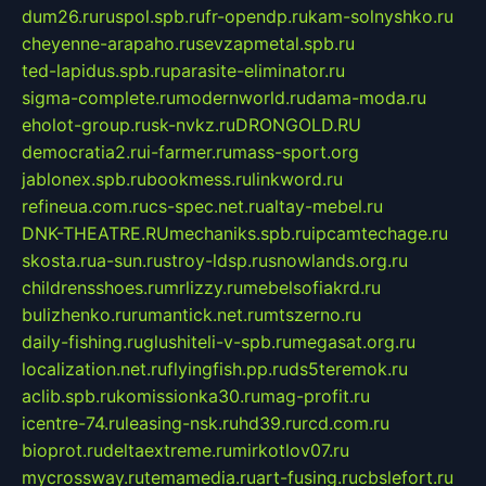
dum26.ru
ruspol.spb.ru
fr-opendp.ru
kam-solnyshko.ru
cheyenne-arapaho.ru
sevzapmetal.spb.ru
ted-lapidus.spb.ru
parasite-eliminator.ru
sigma-complete.ru
modernworld.ru
dama-moda.ru
eholot-group.ru
sk-nvkz.ru
DRONGOLD.RU
democratia2.ru
i-farmer.ru
mass-sport.org
jablonex.spb.ru
bookmess.ru
linkword.ru
refineua.com.ru
cs-spec.net.ru
altay-mebel.ru
DNK-THEATRE.RU
mechaniks.spb.ru
ipcamtechage.ru
skosta.ru
a-sun.ru
stroy-ldsp.ru
snowlands.org.ru
childrensshoes.ru
mrlizzy.ru
mebelsofiakrd.ru
bulizhenko.ru
rumantick.net.ru
mtszerno.ru
daily-fishing.ru
glushiteli-v-spb.ru
megasat.org.ru
localization.net.ru
flyingfish.pp.ru
ds5teremok.ru
aclib.spb.ru
komissionka30.ru
mag-profit.ru
icentre-74.ru
leasing-nsk.ru
hd39.ru
rcd.com.ru
bioprot.ru
deltaextreme.ru
mirkotlov07.ru
mycrossway.ru
temamedia.ru
art-fusing.ru
cbslefort.ru