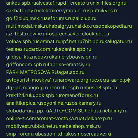
ankou.spb.ru
alvesta1.ru
pdf-creator.ru
nix-files.org.ru
sakhatoday.ru
elektrikersymboler.ru
sputnikyes.ru
golf2club.msk.ru
aeforums.ru
zallclub.ru
multimodal.msk.ru
habaigry.ru
haikko.ru
sobakopedia.ru
isz-fest.ru
ewnc.info
screensaver-clock.net.ru
volnav.spb.ru
comnat.ru
npf.net.ru
7bit.pp.ru
kalugatur.ru
tesiaes.ru
card.com.ru
kazanka.spb.ru
gildiya-kuznecov.ru
kameryboavision.ru
griffoncom.spb.ru
fabrika-emotsiy.ru
PARK-MATROSOVA.RU
agat.spb.ru
avtoyurist-moskva1.ru
hardware.org.ru
схема-авто.рф
dg-lab.ru
angrup.ru
recruiter.spb.ru
music8.spb.ru
krsk124.ru
kubok.spb.ru
romanofforex.ru
analitikaplus.ru
spyonline.ru
zosikamery.ru
sloboda-ural.pp.ru
AUTO-COM.SU
hohota.net
alimy.ru
online-z.com
aromat-vostoka.ru
otdelkaexp.ru
mobilvest.ru
bbd.net.ru
mebelshop.msk.ru
smp-forum.ru
bastion-td.ru
kosmoscreative.ru