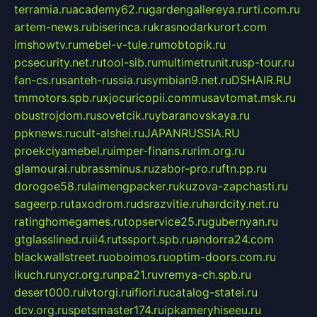
terramia.ru
academy62.ru
gardengallereya.ru
rti.com.ru
artem-news.ru
biserinca.ru
krasnodarkurort.com
imshowtv.ru
mebel-v-tule.ru
mobtopik.ru
pcsecurity.net.ru
tool-sib.ru
multimetrunit.ru
sp-tour.ru
fan-cs.ru
santeh-russia.ru
symbian9.net.ru
DSHAIR.RU
tmmotors.spb.ru
xjocuricopii.com
musavtomat.msk.ru
obustrojdom.ru
sovetcik.ru
ybaranovskaya.ru
ppknews.ru
cult-alshei.ru
JAPANRUSSIA.RU
proekciyamebel.ru
imper-finans.ru
rim.org.ru
glamourai.ru
brassminus.ru
zabor-pro.ru
ftn.pp.ru
dorogoe58.ru
laimengpacker.ru
kuzova-zapchasti.ru
sageerp.ru
taxodrom.ru
dsrazvitie.ru
hardcity.net.ru
ratinghomegames.ru
topservice25.ru
gubernyan.ru
gtglasslined.ru
ii4.ru
tssport.spb.ru
andorra24.com
blackwallstreet.ru
oboimos.ru
optim-doors.com.ru
ikuch.ru
nycr.org.ru
npa21.ru
vremya-ch.spb.ru
desert000.ru
ivtorgi.ru
ifiori.ru
catalog-statei.ru
dcv.org.ru
spetsmaster174.ru
ipkameryhiseeu.ru