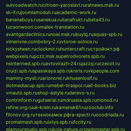
sunroadwatch.ru
citroen-yaroslavl.ru
ratnews.msk.ru
sk-if.ru
joomlamoduli.ru
academic-work.ru
bananaboys.ru
sanekua.ru
lianafrukt.ru
beta43.ru
tucsonwoori.com
alex-translation.ru
avantgardeclinics.ru
noel.msk.ru
buylq.ru
aquas-spb.ru
vilnerivne.com
bobry-2.ru
vtoroe-solnce.ru
nickysheen.ru
clockmir.ru
huntercraft.ru
стройокт.рф
webpixels.ru
pczz.msk.su
petrodvorets.spb.ru
nsintermed.spb.ru
avtovirazh-24.ru
jazzq.ru
czecot.ru
cruizi.spb.ru
spasskaya.spb.ru
kniris.ru
vkpeople.com
maminy-mysli.ru
arionorel.ru
khuseniosif.ru
dotmediacup.spb.ru
mebel-tiraspol.ru
all-books.biz
vmauto.spb.ru
shop-astyle.ru
derevo-s.ru
contrinform.ru
gutserial.ru
mdrussia.spb.ru
monod.ru
refine.org.ru
uk-krein.ru
kamensk61.ru
zooclub.info
filonov.org.ru
технокамск.рф
ra-spectr.ru
ooodriada.ru
promelmash.spb.ru
ixtys.spb.ru
fccity.ru
glamourstudio.spb.ru
kola-nature.org
spbmaster.spb.ru