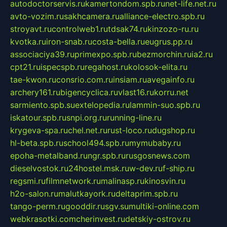
autodoctorservis.ru
kamertondom.spb.ru
net-life.net.ru
avto-vozim.ru
sakhcamera.ru
alliance-electro.spb.ru
stroyavt.ru
controlweb1.ru
tdsak74.ru
kinzozo-ru.ru
kvotka.ru
iron-snab.ru
costa-bella.ru
eugrus.pp.ru
associaciya39.ru
primexpo.spb.ru
bezmorchin.ru
ia2.ru
cpt21.ru
ispecspb.ru
regahost.ru
kolosok-elita.ru
tae-kwon.ru
consrio.com.ru
insiam.ru
avegainfo.ru
archery161.ru
bigencyclica.ru
vlast16.ru
korru.net
sarmiento.spb.su
extelopedia.ru
lammin-suo.spb.ru
iskatour.spb.ru
snpi.org.ru
running-line.ru
krygeva-spa.ru
chel.net.ru
rust-loco.ru
dugshop.ru
hl-beta.spb.ru
school494.spb.ru
mymubaby.ru
epoha-metalband.ru
ngr.spb.ru
rusgosnews.com
dieselvostok.ru
24hostel.msk.ru
w-dev.ru
f-ship.ru
regsmi.ru
filmnetwork.ru
malinasp.ru
kinosvin.ru
h2o-salon.ru
malutkayork.ru
deltaprim.spb.ru
tango-perm.ru
gooddir.ru
sgv.su
multiki-online.com
webkrasotki.com
cherinvest.ru
detskiy-ostrov.ru