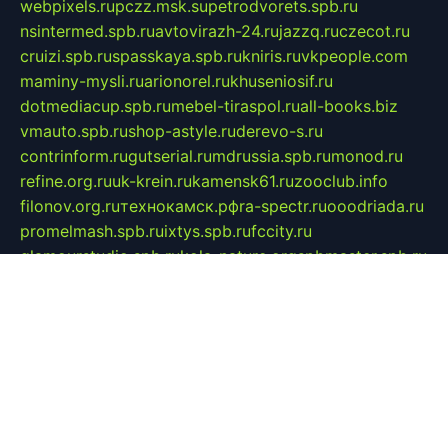
webpixels.ru
pczz.msk.su
petrodvorets.spb.ru
nsintermed.spb.ru
avtovirazh-24.ru
jazzq.ru
czecot.ru
cruizi.spb.ru
spasskaya.spb.ru
kniris.ru
vkpeople.com
maminy-mysli.ru
arionorel.ru
khuseniosif.ru
dotmediacup.spb.ru
mebel-tiraspol.ru
all-books.biz
vmauto.spb.ru
shop-astyle.ru
derevo-s.ru
contrinform.ru
gutserial.ru
mdrussia.spb.ru
monod.ru
refine.org.ru
uk-krein.ru
kamensk61.ru
zooclub.info
filonov.org.ru
технокамск.рф
ra-spectr.ru
ooodriada.ru
promelmash.spb.ru
ixtys.spb.ru
fccity.ru
glamourstudio.spb.ru
kola-nature.org
spbmaster.spb.ru
musicoutlet.ru
china.msk.ru
bulldog.su
grimm-online.ru
outlander.net.ru
maga.spb.ru
anime-sell.ru
keseloy.ru
газприборсервис.рф
karmin.spb.ru
shekswood.ru
tischlermebel.ru
automall66.ru
mag-vladimir.ru
yardbar.ru
kiwitour.spb.ru
indesign.com.ru
freestylemebel.ru
bany-samara.ru
rsei.ru
naidisvoyput.ru
mgsn-invest.ru
ipkamerasannce.ru