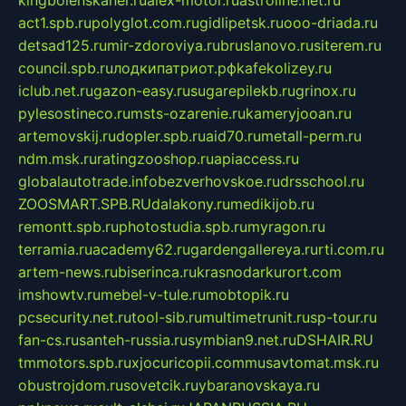
kingbolenskaner.ru
alex-motor.ru
astroline.net.ru
act1.spb.ru
polyglot.com.ru
gidlipetsk.ru
ooo-driada.ru
detsad125.ru
mir-zdoroviya.ru
bruslanovo.ru
siterem.ru
council.spb.ru
лодкипатриот.рф
kafekolizey.ru
iclub.net.ru
gazon-easy.ru
sugarepilekb.ru
grinox.ru
pylesostineco.ru
msts-ozarenie.ru
kameryjooan.ru
artemovskij.ru
dopler.spb.ru
aid70.ru
metall-perm.ru
ndm.msk.ru
ratingzooshop.ru
apiaccess.ru
globalautotrade.info
bezverhovskoe.ru
drsschool.ru
ZOOSMART.SPB.RU
dalakony.ru
medikijob.ru
remontt.spb.ru
photostudia.spb.ru
myragon.ru
terramia.ru
academy62.ru
gardengallereya.ru
rti.com.ru
artem-news.ru
biserinca.ru
krasnodarkurort.com
imshowtv.ru
mebel-v-tule.ru
mobtopik.ru
pcsecurity.net.ru
tool-sib.ru
multimetrunit.ru
sp-tour.ru
fan-cs.ru
santeh-russia.ru
symbian9.net.ru
DSHAIR.RU
tmmotors.spb.ru
xjocuricopii.com
musavtomat.msk.ru
obustrojdom.ru
sovetcik.ru
ybaranovskaya.ru