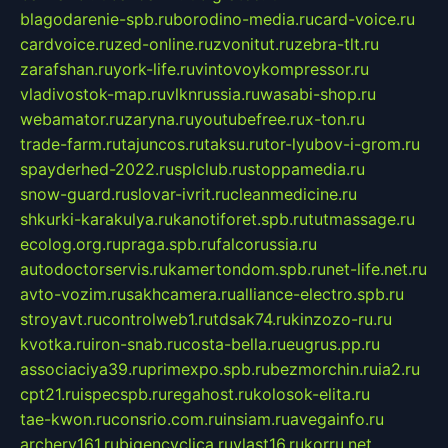
blagodarenie-spb.ru
borodino-media.ru
card-voice.ru
cardvoice.ru
zed-online.ru
zvonitut.ru
zebra-tlt.ru
zarafshan.ru
york-life.ru
vintovoykompressor.ru
vladivostok-map.ru
vlknrussia.ru
wasabi-shop.ru
webamator.ru
zaryna.ru
youtubefree.ru
x-ton.ru
trade-farm.ru
tajuncos.ru
taksu.ru
tor-lyubov-i-grom.ru
spayderhed-2022.ru
splclub.ru
stoppamedia.ru
snow-guard.ru
slovar-ivrit.ru
cleanmedicine.ru
shkurki-karakulya.ru
kanotiforet.spb.ru
tutmassage.ru
ecolog.org.ru
praga.spb.ru
falcorussia.ru
autodoctorservis.ru
kamertondom.spb.ru
net-life.net.ru
avto-vozim.ru
sakhcamera.ru
alliance-electro.spb.ru
stroyavt.ru
controlweb1.ru
tdsak74.ru
kinzozo-ru.ru
kvotka.ru
iron-snab.ru
costa-bella.ru
eugrus.pp.ru
associaciya39.ru
primexpo.spb.ru
bezmorchin.ru
ia2.ru
cpt21.ru
ispecspb.ru
regahost.ru
kolosok-elita.ru
tae-kwon.ru
consrio.com.ru
insiam.ru
avegainfo.ru
archery161.ru
bigencyclica.ru
vlast16.ru
korru.net