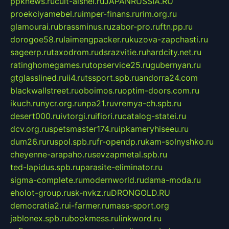
ppknews.ru
cult-alshei.ru
JAPANRUSSIA.RU
proekciyamebel.ru
imper-finans.ru
rim.org.ru
glamourai.ru
brassminus.ru
zabor-pro.ru
ftn.pp.ru
dorogoe58.ru
laimengpacker.ru
kuzova-zapchasti.ru
sageerp.ru
taxodrom.ru
dsrazvitie.ru
hardcity.net.ru
ratinghomegames.ru
topservice25.ru
gubernyan.ru
gtglasslined.ru
ii4.ru
tssport.spb.ru
andorra24.com
blackwallstreet.ru
oboimos.ru
optim-doors.com.ru
ikuch.ru
nycr.org.ru
npa21.ru
vremya-ch.spb.ru
desert000.ru
ivtorgi.ru
ifiori.ru
catalog-statei.ru
dcv.org.ru
spetsmaster174.ru
ipkameryhiseeu.ru
dum26.ru
ruspol.spb.ru
fr-opendp.ru
kam-solnyshko.ru
cheyenne-arapaho.ru
sevzapmetal.spb.ru
ted-lapidus.spb.ru
parasite-eliminator.ru
sigma-complete.ru
modernworld.ru
dama-moda.ru
eholot-group.ru
sk-nvkz.ru
DRONGOLD.RU
democratia2.ru
i-farmer.ru
mass-sport.org
jablonex.spb.ru
bookmess.ru
linkword.ru