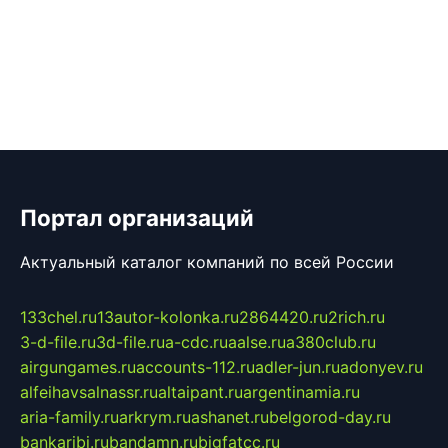
Портал организаций
Актуальный каталог компаний по всей России
133chel.ru
13autor-kolonka.ru
2864420.ru
2rich.ru
3-d-file.ru
3d-file.ru
a-cdc.ru
aalse.ru
a380club.ru
airgungames.ru
accounts-112.ru
adler-jun.ru
adonyev.ru
alfeihavsalnassr.ru
altaipant.ru
argentinamia.ru
aria-family.ru
arkrym.ru
ashanet.ru
belgorod-day.ru
bankaribi.ru
bandamn.ru
bigfatcc.ru