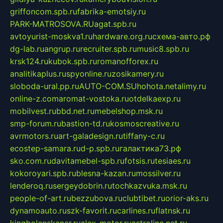
griffoncom.spb.ru
fabrika-emotsiy.ru
PARK-MATROSOVA.RU
agat.spb.ru
avtoyurist-moskva1.ru
hardware.org.ru
схема-авто.рф
dg-lab.ru
angrup.ru
recruiter.spb.ru
music8.spb.ru
krsk124.ru
kubok.spb.ru
romanofforex.ru
analitikaplus.ru
spyonline.ru
zosikamery.ru
sloboda-ural.pp.ru
AUTO-COM.SU
hohota.net
alimy.ru
online-z.com
aromat-vostoka.ru
otdelkaexp.ru
mobilvest.ru
bbd.net.ru
mebelshop.msk.ru
smp-forum.ru
bastion-td.ru
kosmoscreative.ru
avrmotors.ru
art-galadesign.ru
tiffany-c.ru
ecostep-samara.ru
d-p.spb.ru
галактика73.рф
sko.com.ru
davitamebel-spb.ru
fotsis.ru
tesiaes.ru
kokoroyari.spb.ru
blesna-kazan.ru
mossilver.ru
lenderoq.ru
sergeydobrin.ru
tochkazvuka.msk.ru
people-of-art.ru
bezzubova.ru
clubtibet.ru
orior-aks.ru
dynamoauto.ru
szk-favorit.ru
carlines.ru
flatnsk.ru