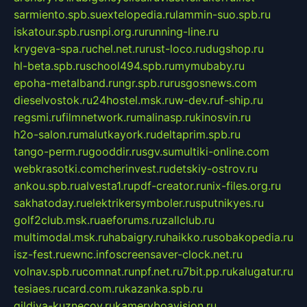
sarmiento.spb.su
extelopedia.ru
lammin-suo.spb.ru
iskatour.spb.ru
snpi.org.ru
running-line.ru
krygeva-spa.ru
chel.net.ru
rust-loco.ru
dugshop.ru
hl-beta.spb.ru
school494.spb.ru
mymubaby.ru
epoha-metalband.ru
ngr.spb.ru
rusgosnews.com
dieselvostok.ru
24hostel.msk.ru
w-dev.ru
f-ship.ru
regsmi.ru
filmnetwork.ru
malinasp.ru
kinosvin.ru
h2o-salon.ru
malutkayork.ru
deltaprim.spb.ru
tango-perm.ru
gooddir.ru
sgv.su
multiki-online.com
webkrasotki.com
cherinvest.ru
detskiy-ostrov.ru
ankou.spb.ru
alvesta1.ru
pdf-creator.ru
nix-files.org.ru
sakhatoday.ru
elektrikersymboler.ru
sputnikyes.ru
golf2club.msk.ru
aeforums.ru
zallclub.ru
multimodal.msk.ru
habaigry.ru
haikko.ru
sobakopedia.ru
isz-fest.ru
ewnc.info
screensaver-clock.net.ru
volnav.spb.ru
comnat.ru
npf.net.ru
7bit.pp.ru
kalugatur.ru
tesiaes.ru
card.com.ru
kazanka.spb.ru
gildiya-kuznecov.ru
kameryboavision.ru