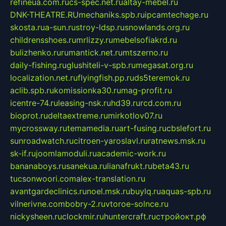
refineua.com.ru
cs-spec.net.ru
altay-mebel.ru
DNK-THEATRE.RU
mechaniks.spb.ru
ipcamtechage.ru
skosta.ru
a-sun.ru
stroy-ldsp.ru
snowlands.org.ru
childrensshoes.ru
mrlizzy.ru
mebelsofiakrd.ru
bulizhenko.ru
rumantick.net.ru
mtszerno.ru
daily-fishing.ru
glushiteli-v-spb.ru
megasat.org.ru
localization.net.ru
flyingfish.pp.ru
ds5teremok.ru
aclib.spb.ru
komissionka30.ru
mag-profit.ru
icentre-74.ru
leasing-nsk.ru
hd39.ru
rcd.com.ru
bioprot.ru
deltaextreme.ru
mirkotlov07.ru
mycrossway.ru
temamedia.ru
art-fusing.ru
cbslefort.ru
sunroadwatch.ru
citroen-yaroslavl.ru
ratnews.msk.ru
sk-if.ru
joomlamoduli.ru
academic-work.ru
bananaboys.ru
sanekua.ru
lianafrukt.ru
beta43.ru
tucsonwoori.com
alex-translation.ru
avantgardeclinics.ru
noel.msk.ru
buylq.ru
aquas-spb.ru
vilnerivne.com
bobry-2.ru
vtoroe-solnce.ru
nickysheen.ru
clockmir.ru
huntercraft.ru
стройокт.рф