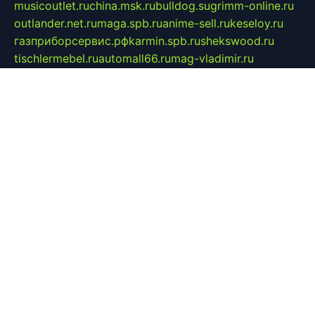
musicoutlet.ru
china.msk.ru
bulldog.su
grimm-online.ru
outlander.net.ru
maga.spb.ru
anime-sell.ru
keseloy.ru
газприборсервис.рф
karmin.spb.ru
shekswood.ru
tischlermebel.ru
automall66.ru
mag-vladimir.ru
yardbar.ru
kiwitour.spb.ru
indesign.com.ru
freestylemebel.ru
bany-samara.ru
rsei.ru
naidisvoyput.ru
mgsn-invest.ru
ipkamerasannce.ru
alicante-house.ru
ibelka74.ru
cozyhouse.info
vlkargalev-studio.ru
700mb.ru
figura-ufa.ru
alina-live.ru
belarusiannews.ru
womenknow.ru
dos-vniimk.ru
sega.net.ru
dv.net.ru
phenomenonsofhistory.com
telesputnik.net.ru
wall.pp.ru
pylesosroidmi.ru
gtc-clan.ru
cligs.ru
bibikazap.ru
popova.org.ru
netwhistler.spb.ru
bellvil.ru
bonzon.ru
iss-vladik.ru
defiparis.net.ru
las-gryzas.ru
amku.ru
electednews.spb.ru
feather.org.ru
spar72.ru
tankiigri.ru
dominus.com.ru
ibtree.ru
sanykool.pp.ru
unixlib.org.ru
menatep.spb.ru
gartenterrassen.ru
printeka.ru