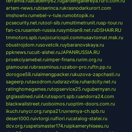
terramia.ru
academy62.ru
gardengallereya.ru
rti.com.ru
artem-news.ru
biserinca.ru
krasnodarkurort.com
imshowtv.ru
mebel-v-tule.ru
mobtopik.ru
pcsecurity.net.ru
tool-sib.ru
multimetrunit.ru
sp-tour.ru
fan-cs.ru
santeh-russia.ru
symbian9.net.ru
DSHAIR.RU
tmmotors.spb.ru
xjocuricopii.com
musavtomat.msk.ru
obustrojdom.ru
sovetcik.ru
ybaranovskaya.ru
ppknews.ru
cult-alshei.ru
JAPANRUSSIA.RU
proekciyamebel.ru
imper-finans.ru
rim.org.ru
glamourai.ru
brassminus.ru
zabor-pro.ru
ftn.pp.ru
dorogoe58.ru
laimengpacker.ru
kuzova-zapchasti.ru
sageerp.ru
taxodrom.ru
dsrazvitie.ru
hardcity.net.ru
ratinghomegames.ru
topservice25.ru
gubernyan.ru
gtglasslined.ru
ii4.ru
tssport.spb.ru
andorra24.com
blackwallstreet.ru
oboimos.ru
optim-doors.com.ru
ikuch.ru
nycr.org.ru
npa21.ru
vremya-ch.spb.ru
desert000.ru
ivtorgi.ru
ifiori.ru
catalog-statei.ru
dcv.org.ru
spetsmaster174.ru
ipkameryhiseeu.ru