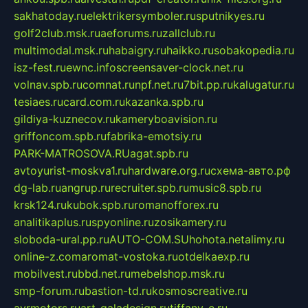
sakhatoday.ru
elektrikersymboler.ru
sputnikyes.ru
golf2club.msk.ru
aeforums.ru
zallclub.ru
multimodal.msk.ru
habaigry.ru
haikko.ru
sobakopedia.ru
isz-fest.ru
ewnc.info
screensaver-clock.net.ru
volnav.spb.ru
comnat.ru
npf.net.ru
7bit.pp.ru
kalugatur.ru
tesiaes.ru
card.com.ru
kazanka.spb.ru
gildiya-kuznecov.ru
kameryboavision.ru
griffoncom.spb.ru
fabrika-emotsiy.ru
PARK-MATROSOVA.RU
agat.spb.ru
avtoyurist-moskva1.ru
hardware.org.ru
схема-авто.рф
dg-lab.ru
angrup.ru
recruiter.spb.ru
music8.spb.ru
krsk124.ru
kubok.spb.ru
romanofforex.ru
analitikaplus.ru
spyonline.ru
zosikamery.ru
sloboda-ural.pp.ru
AUTO-COM.SU
hohota.net
alimy.ru
online-z.com
aromat-vostoka.ru
otdelkaexp.ru
mobilvest.ru
bbd.net.ru
mebelshop.msk.ru
smp-forum.ru
bastion-td.ru
kosmoscreative.ru
avrmotors.ru
art-galadesign.ru
tiffany-c.ru