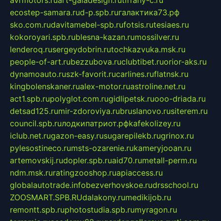
ecostep-samara.ru
d-p.spb.ru
галактика73.рф
sko.com.ru
davitamebel-spb.ru
fotsis.ru
tesiaes.ru
kokoroyari.spb.ru
blesna-kazan.ru
mossilver.ru
lenderoq.ru
sergeydobrin.ru
tochkazvuka.msk.ru
people-of-art.ru
bezzubova.ru
clubtibet.ru
orior-aks.ru
dynamoauto.ru
szk-favorit.ru
carlines.ru
flatnsk.ru
kingbolenskaner.ru
alex-motor.ru
astroline.net.ru
act1.spb.ru
polyglot.com.ru
gidlipetsk.ru
ooo-driada.ru
detsad125.ru
mir-zdoroviya.ru
bruslanovo.ru
siterem.ru
council.spb.ru
лодкипатриот.рф
kafekolizey.ru
iclub.net.ru
gazon-easy.ru
sugarepilekb.ru
grinox.ru
pylesostineco.ru
msts-ozarenie.ru
kameryjooan.ru
artemovskij.ru
dopler.spb.ru
aid70.ru
metall-perm.ru
ndm.msk.ru
ratingzooshop.ru
apiaccess.ru
globalautotrade.info
bezverhovskoe.ru
drsschool.ru
ZOOSMART.SPB.RU
dalakony.ru
medikijob.ru
remontt.spb.ru
photostudia.spb.ru
myragon.ru