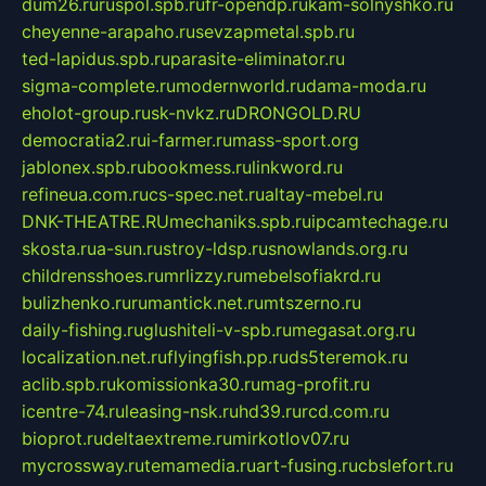
dum26.ru
ruspol.spb.ru
fr-opendp.ru
kam-solnyshko.ru
cheyenne-arapaho.ru
sevzapmetal.spb.ru
ted-lapidus.spb.ru
parasite-eliminator.ru
sigma-complete.ru
modernworld.ru
dama-moda.ru
eholot-group.ru
sk-nvkz.ru
DRONGOLD.RU
democratia2.ru
i-farmer.ru
mass-sport.org
jablonex.spb.ru
bookmess.ru
linkword.ru
refineua.com.ru
cs-spec.net.ru
altay-mebel.ru
DNK-THEATRE.RU
mechaniks.spb.ru
ipcamtechage.ru
skosta.ru
a-sun.ru
stroy-ldsp.ru
snowlands.org.ru
childrensshoes.ru
mrlizzy.ru
mebelsofiakrd.ru
bulizhenko.ru
rumantick.net.ru
mtszerno.ru
daily-fishing.ru
glushiteli-v-spb.ru
megasat.org.ru
localization.net.ru
flyingfish.pp.ru
ds5teremok.ru
aclib.spb.ru
komissionka30.ru
mag-profit.ru
icentre-74.ru
leasing-nsk.ru
hd39.ru
rcd.com.ru
bioprot.ru
deltaextreme.ru
mirkotlov07.ru
mycrossway.ru
temamedia.ru
art-fusing.ru
cbslefort.ru