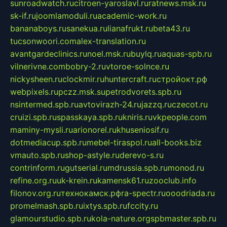
sunroadwatch.ru
citroen-yaroslavl.ru
ratnews.msk.ru
sk-if.ru
joomlamoduli.ru
academic-work.ru
bananaboys.ru
sanekua.ru
lianafrukt.ru
beta43.ru
tucsonwoori.com
alex-translation.ru
avantgardeclinics.ru
noel.msk.ru
buylq.ru
aquas-spb.ru
vilnerivne.com
bobry-2.ru
vtoroe-solnce.ru
nickysheen.ru
clockmir.ru
huntercraft.ru
стройокт.рф
webpixels.ru
pczz.msk.su
petrodvorets.spb.ru
nsintermed.spb.ru
avtovirazh-24.ru
jazzq.ru
czecot.ru
cruizi.spb.ru
spasskaya.spb.ru
kniris.ru
vkpeople.com
maminy-mysli.ru
arionorel.ru
khuseniosif.ru
dotmediacup.spb.ru
mebel-tiraspol.ru
all-books.biz
vmauto.spb.ru
shop-astyle.ru
derevo-s.ru
contrinform.ru
gutserial.ru
mdrussia.spb.ru
monod.ru
refine.org.ru
uk-krein.ru
kamensk61.ru
zooclub.info
filonov.org.ru
технокамск.рф
ra-spectr.ru
ooodriada.ru
promelmash.spb.ru
ixtys.spb.ru
fccity.ru
glamourstudio.spb.ru
kola-nature.org
spbmaster.spb.ru