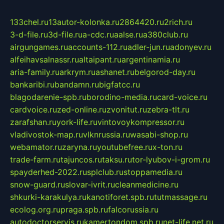
133chel.ru
13autor-kolonka.ru
2864420.ru
2rich.ru
3-d-file.ru
3d-file.ru
a-cdc.ru
aalse.ru
a380club.ru
airgungames.ru
accounts-112.ru
adler-jun.ru
adonyev.ru
alfeihavsalnassr.ru
altaipant.ru
argentinamia.ru
aria-family.ru
arkrym.ru
ashanet.ru
belgorod-day.ru
bankaribi.ru
bandamn.ru
bigfatcc.ru
blagodarenie-spb.ru
borodino-media.ru
card-voice.ru
cardvoice.ru
zed-online.ru
zvonitut.ru
zebra-tlt.ru
zarafshan.ru
york-life.ru
vintovoykompressor.ru
vladivostok-map.ru
vlknrussia.ru
wasabi-shop.ru
webamator.ru
zaryna.ru
youtubefree.ru
x-ton.ru
trade-farm.ru
tajuncos.ru
taksu.ru
tor-lyubov-i-grom.ru
spayderhed-2022.ru
splclub.ru
stoppamedia.ru
snow-guard.ru
slovar-ivrit.ru
cleanmedicine.ru
shkurki-karakulya.ru
kanotiforet.spb.ru
tutmassage.ru
ecolog.org.ru
praga.spb.ru
falcorussia.ru
autodoctorservis.ru
kamertondom.spb.ru
net-life.net.ru