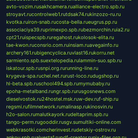
avto-vozim.ru
sakhcamera.ru
alliance-electro.spb.ru
stroyavt.ru
controlweb1.ru
tdsak74.ru
kinzozo-ru.ru
kvotka.ru
iron-snab.ru
costa-bella.ru
eugrus.pp.ru
associaciya39.ru
primexpo.spb.ru
bezmorchin.ru
ia2.ru
cpt21.ru
ispecspb.ru
regahost.ru
kolosok-elita.ru
tae-kwon.ru
consrio.com.ru
insiam.ru
avegainfo.ru
archery161.ru
bigencyclica.ru
vlast16.ru
korru.net
sarmiento.spb.su
extelopedia.ru
lammin-suo.spb.ru
iskatour.spb.ru
snpi.org.ru
running-line.ru
krygeva-spa.ru
chel.net.ru
rust-loco.ru
dugshop.ru
hl-beta.spb.ru
school494.spb.ru
mymubaby.ru
epoha-metalband.ru
ngr.spb.ru
rusgosnews.com
dieselvostok.ru
24hostel.msk.ru
w-dev.ru
f-ship.ru
regsmi.ru
filmnetwork.ru
malinasp.ru
kinosvin.ru
h2o-salon.ru
malutkayork.ru
deltaprim.spb.ru
tango-perm.ru
gooddir.ru
sgv.su
multiki-online.com
webkrasotki.com
cherinvest.ru
detskiy-ostrov.ru
ankou.spb.ru
alvesta1.ru
pdf-creator.ru
nix-files.org.ru