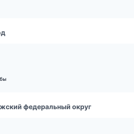
од
жбы
лжский федеральный округ