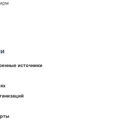
фирм
ми
еренные источники
иях
ганизаций
арты