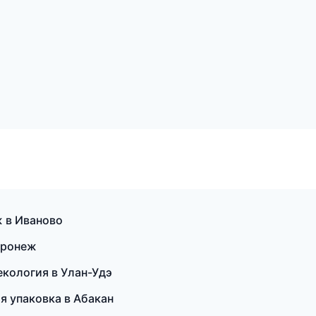
ж в Иваново
Воронеж
некология в Улан-Удэ
я упаковка в Абакан