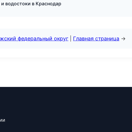
 и водостоки в Краснодар
лжский федеральный округ
|
Главная страница
→
сии